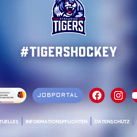
#TigersHockey
JOBPORTAL
TUELLES
INFORMATIONSPFLICHTEN
DATENSCHUTZ