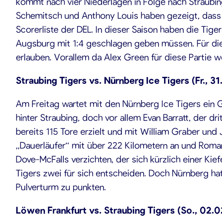
kommt nach vier Niederlagen in Folge nach Straubing
Schemitsch und Anthony Louis haben gezeigt, dass s
Scorerliste der DEL. In dieser Saison haben die Ti
Augsburg mit 1:4 geschlagen geben müssen. Für die
erlauben. Vorallem da Alex Green für diese Partie w
Straubing Tigers vs. Nürnberg Ice Tigers (Fr., 3
Am Freitag wartet mit den Nürnberg Ice Tigers ein G
hinter Straubing, doch vor allem Evan Barratt, der dr
bereits 115 Tore erzielt und mit William Graber und
„Dauerläufer“ mit über 222 Kilometern an und Roma
Dove-McFalls verzichten, der sich kürzlich einer Ki
Tigers zwei für sich entscheiden. Doch Nürnberg ha
Pulverturm zu punkten.
Löwen Frankfurt vs. Straubing Tigers (So., 02.0