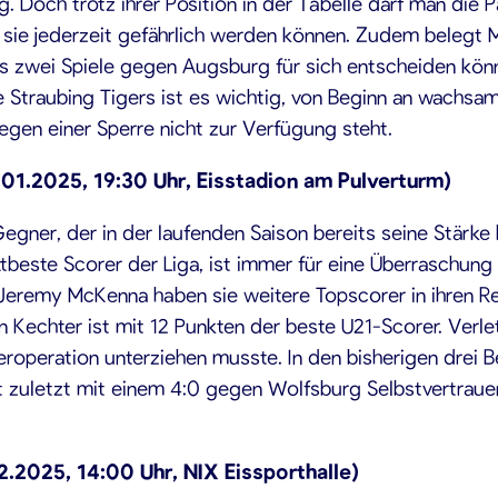
. Doch trotz ihrer Position in der Tabelle darf man die 
ie jederzeit gefährlich werden können. Zudem belegt Mor
gers zwei Spiele gegen Augsburg für sich entscheiden kö
 Straubing Tigers ist es wichtig, von Beginn an wachsa
egen einer Sperre nicht zur Verfügung steht.
1.01.2025, 19:30 Uhr, Eisstadion am Pulverturm)
egner, der in der laufenden Saison bereits seine Stärk
ittbeste Scorer der Liga, ist immer für eine Überraschung
 Jeremy McKenna haben sie weitere Topscorer in ihren Re
n Kechter ist mit 12 Punkten der beste U21-Scorer. Ver
eferoperation unterziehen musste. In den bisherigen drei
t zuletzt mit einem 4:0 gegen Wolfsburg Selbstvertraue
2.2025, 14:00 Uhr, NIX Eissporthalle)