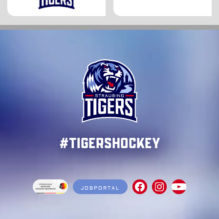
#TigersHockey
JOBPORTAL