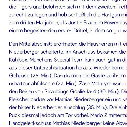
die Tigers und belohnten sich mit dem zweiten Treff
zurecht zu legen und hob schließlich die Hartgumm
zum dritten Mal jubeln, als Justin Braun im Powerp
einem begeisternden ersten Drittel, in dem so gut wi
Den Mittelabschnitt eröffneten die Hausherren mit e
Niederberger scheiterte. Im Anschluss bekamen die
Kühlbox. Münchens Special Team kam auch gut in die
aus dieser Unterzahlsituation heraus. Wieder kompl
Gehäuse (26. Min.). Dann kamen die Gäste zu ihrem 
unhaltbar abfälschte (27. Min.). Zane McIntyre war z
den Beinen von Straubings Goalie fand (30. Min.). D
Fleischer parkte vor Mathias Niederberger ein und v
der hinter Niederberger einschlug (35. Min.). Drei
Puck diesmal jedoch am Tor vorbei. Mario Zimmerman
Handgelenkschuss Mathias Niederberger keine Abwehr