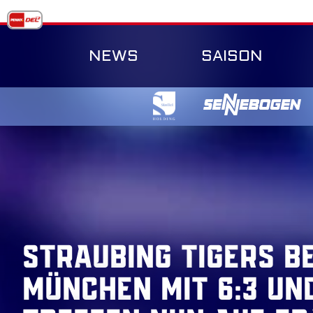
Skip
to
content
NEWS
SAISON
Straubing Tigers b
München mit 6:3 un