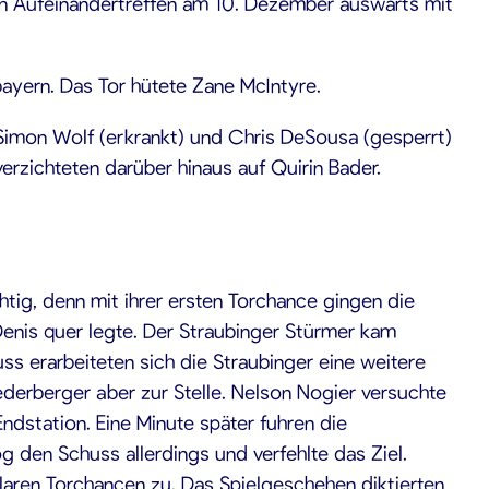
n Aufeinandertreffen am 10. Dezember auswärts mit
bayern. Das Tor hütete Zane McIntyre.
), Simon Wolf (erkrankt) und Chris DeSousa (gesperrt)
rzichteten darüber hinaus auf Quirin Bader.
htig, denn mit ihrer ersten Torchance gingen die
Denis quer legte. Der Straubinger Stürmer kam
s erarbeiteten sich die Straubinger eine weitere
erberger aber zur Stelle. Nelson Nogier versuchte
ndstation. Eine Minute später fuhren die
 den Schuss allerdings und verfehlte das Ziel.
klaren Torchancen zu. Das Spielgeschehen diktierten