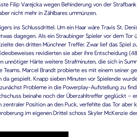
ste Filip Varejcka wegen Behinderung von der Strafbank 
aber nicht mehr in Zählbares ummünzen.
Tigers ins Schlussdrittel. Um ein Haar wäre Travis St. De
 etwas dagegen. Als ein Straubinger Spieler vor dem Tor 
ielte den dritten Münchner Treffer. Zwar lief das Spiel 
ideobeweises revidierten sie aber ihre Entscheidung (48
unnötiger Härte weitere Strafminuten, die sich in Sum
eide Teams. Marcel Brandt probierte es mit einem seiner 
 da gespielt. Knapp sieben Minuten vor Spielende wurd
 zunächst Probleme in die Powerplay-Aufstellung zu find
chschuss beinahe noch der Überzahltreffer geglückt – er 
 zentraler Position an den Puck, verfehlte das Tor aber 
eroberung im eigenen Drittel schoss Skyler McKenzie den