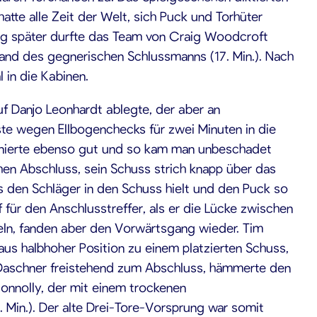
atte alle Zeit der Welt, sich Puck und Torhüter
ig später durfte das Team von Craig Woodcroft
hand des gegnerischen Schlussmanns (17. Min.). Nach
 in die Kabinen.
uf Danjo Leonhardt ablegte, der aber an
te wegen Ellbogenchecks für zwei Minuten in die
tionierte ebenso gut und so kam man unbeschadet
en Abschluss, sein Schuss strich knapp über das
 den Schläger in den Schuss hielt und den Puck so
f für den Anschlusstreffer, als er die Lücke zwischen
teln, fanden aber den Vorwärtsgang wieder. Tim
aus halbhoher Position zu einem platzierten Schuss,
an Daschner freistehend zum Abschluss, hämmerte den
onnolly, der mit einem trockenen
 Min.). Der alte Drei-Tore-Vorsprung war somit