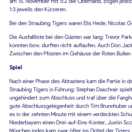
am 15. November mit 5:2 die Oberhand, zogen jedoc
1:3 jeweils den Kürzeren.
Bei den Straubing Tigers waren Elis Hede, Nicolas G
Die Ausfallliste bei den Gästen war lang: Trevor Par
konnten bzw. durften nicht auflaufen. Auch Don Jack
Zwischen den Pfosten im Gehäuse der Roten Bullen 
Spiel
Nach einer Phase des Abtastens kam die Partie in de
Straubing Tigers in Führung: Stephan Daschner spiel
ungehindert zum Abschluss und traf über die Fangha
gute Abschlussgelegenheit durch Tim Brunnhuber un
es in der zehnten Minute mit einem verdeckten Schus
Niederbayern einen Drei-auf-Eins-Konter, Justin Sco
München indes kam zwar öfter ins Drittel der Tigers