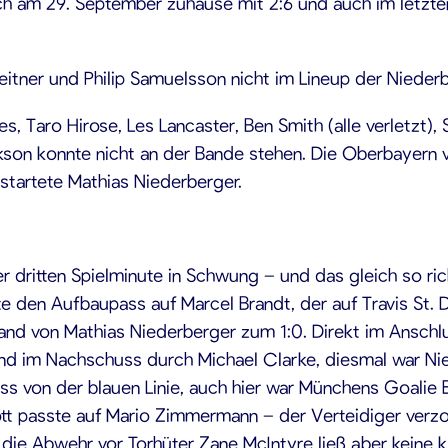
h am 29. September zuhause mit 2:6 und auch im letzte
eitner und Philip Samuelsson nicht im Lineup der Nieder
kes, Taro Hirose, Les Lancaster, Ben Smith (alle verletzt
son konnte nicht an der Bande stehen. Die Oberbayern ve
startete Mathias Niederberger.
r dritten Spielminute in Schwung – und das gleich so ric
te den Aufbaupass auf Marcel Brandt, der auf Travis St. 
nd von Mathias Niederberger zum 1:0. Direkt im Anschlus
d im Nachschuss durch Michael Clarke, diesmal war Nied
s von der blauen Linie, auch hier war Münchens Goalie E
tt passte auf Mario Zimmermann – der Verteidiger verzog
, die Abwehr vor Torhüter Zane McIntyre ließ aber keine 