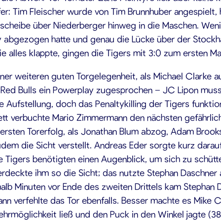
er: Tim Fleischer wurde von Tim Brunnhuber angespielt, h
ischeibe über Niederberger hinweg in die Maschen. Wen
lay abgezogen hatte und genau die Lücke über der Stock
e alles klappte, gingen die Tigers mit 3:0 zum ersten Mal
iner weiteren guten Torgelegenheit, als Michael Clarke a
 Red Bulls ein Powerplay zugesprochen – JC Lipon muss
 Aufstellung, doch das Penaltykilling der Tigers funk
ett verbuchte Mario Zimmermann den nächsten gefährlich
ersten Torerfolg, als Jonathan Blum abzog, Adam Brooks
udem die Sicht verstellt. Andreas Eder sorgte kurz darau
ie Tigers benötigten einen Augenblick, um sich zu schüt
erdeckte ihm so die Sicht; das nutzte Stephan Daschner 
einhalb Minuten vor Ende des zweiten Drittels kam Steph
n verfehlte das Tor ebenfalls. Besser machte es Mike C
möglichkeit ließ und den Puck in den Winkel jagte (38.