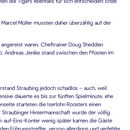
ten die Tigers ebenfalls für sich entscheiden: Ende
e Marcel Müller mussten daher überzählig auf der
g angereist waren. Cheftrainer Doug Shedden
up. Andreas Jenike stand zwischen den Pfosten im
erstand Straubing jedoch schadlos – auch, weil
ensive dauerte es bis zur fünften Spielminute, ehe
eite starteten die Iserlohn Roosters einen
r Straubinger Hintermannschaft wurde der völlig
rei-auf-Eins-Konter wenig später kamen die Gäste
den Führungstreffer, verzog allerdings und verfehlte