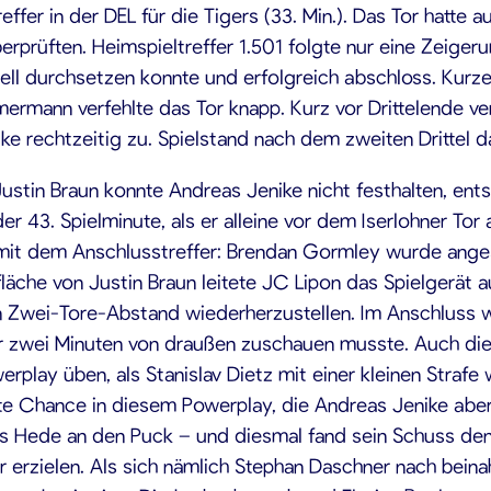
ffer in der DEL für die Tigers (33. Min.). Das Tor hatte
rprüften. Heimspieltreffer 1.501 folgte nur eine Zeigeru
uell durchsetzen konnte und erfolgreich abschloss. Kurz
mermann verfehlte das Tor knapp. Kurz vor Drittelende v
ke rechtzeitig zu. Spielstand nach dem zweiten Drittel da
ustin Braun konnte Andreas Jenike nicht festhalten, ents
r 43. Spielminute, als er alleine vor dem Iserlohner Tor
 mit dem Anschlusstreffer: Brendan Gormley wurde anges
läche von Justin Braun leitete JC Lipon das Spielgerät 
en Zwei-Tore-Abstand wiederherzustellen. Im Anschluss w
 für zwei Minuten von draußen zuschauen musste. Auch di
erplay üben, als Stanislav Dietz mit einer kleinen Straf
te Chance in diesem Powerplay, die Andreas Jenike aber
lis Hede an den Puck – und diesmal fand sein Schuss den 
 erzielen. Als sich nämlich Stephan Daschner nach bein