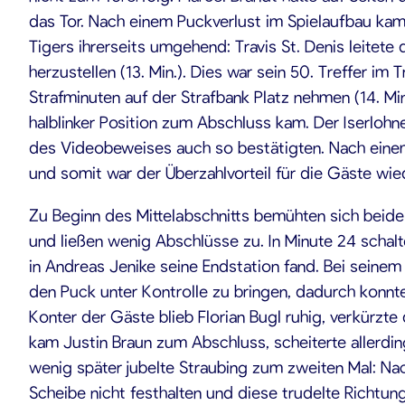
das Tor. Nach einem Puckverlust im Spielaufbau kam 
Tigers ihrerseits umgehend: Travis St. Denis leitete
herzustellen (13. Min.). Dies war sein 50. Treffer 
Strafminuten auf der Strafbank Platz nehmen (14. Mi
halblinker Position zum Abschluss kam. Der Iserlohn
des Videobeweises auch so bestätigten. Nach eine
und somit war der Überzahlvorteil für die Gäste wied
Zu Beginn des Mittelabschnitts bemühten sich beide 
und ließen wenig Abschlüsse zu. In Minute 24 schalte
in Andreas Jenike seine Endstation fand. Bei sein
den Puck unter Kontrolle zu bringen, dadurch konnte
Konter der Gäste blieb Florian Bugl ruhig, verkürzt
kam Justin Braun zum Abschluss, scheiterte allerdin
wenig später jubelte Straubing zum zweiten Mal: Nac
Scheibe nicht festhalten und diese trudelte Richtung