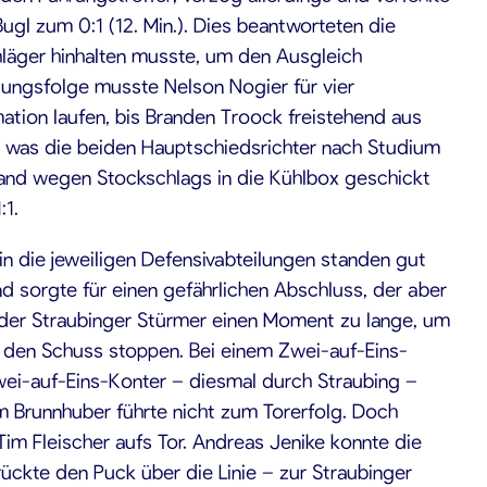
gl zum 0:1 (12. Min.). Dies beantworteten die
chläger hinhalten musste, um den Ausgleich
tzungsfolge musste Nelson Nogier für vier
mation laufen, bis Branden Troock freistehend aus
n, was die beiden Hauptschiedsrichter nach Studium
and wegen Stockschlags in die Kühlbox geschickt
:1.
in die jeweiligen Defensivabteilungen standen gut
nd sorgte für einen gefährlichen Abschluss, der aber
 der Straubinger Stürmer einen Moment zu lange, um
nd den Schuss stoppen. Bei einem Zwei-auf-Eins-
Zwei-auf-Eins-Konter – diesmal durch Straubing –
im Brunnhuber führte nicht zum Torerfolg. Doch
im Fleischer aufs Tor. Andreas Jenike konnte die
rückte den Puck über die Linie – zur Straubinger