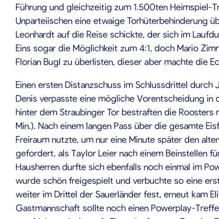
Führung und gleichzeitig zum 1.500ten Heimspiel-Tre
Unparteiischen eine etwaige Torhüterbehinderung übe
Leonhardt auf die Reise schickte, der sich im Laufd
Eins sogar die Möglichkeit zum 4:1, doch Mario Zim
Florian Bugl zu überlisten, dieser aber machte die Ec
Einen ersten Distanzschuss im Schlussdrittel durch J
Denis verpasste eine mögliche Vorentscheidung in de
hinter dem Straubinger Tor bestraften die Roosters
Min.). Nach einem langen Pass über die gesamte Eisf
Freiraum nutzte, um nur eine Minute später den alt
gefordert, als Taylor Leier nach einem Beinstellen
Hausherren durfte sich ebenfalls noch einmal im Pow
wurde schön freigespielt und verbuchte so eine ers
weiter im Drittel der Sauerländer fest, erneut kam E
Gastmannschaft sollte noch einen Powerplay-Treffer