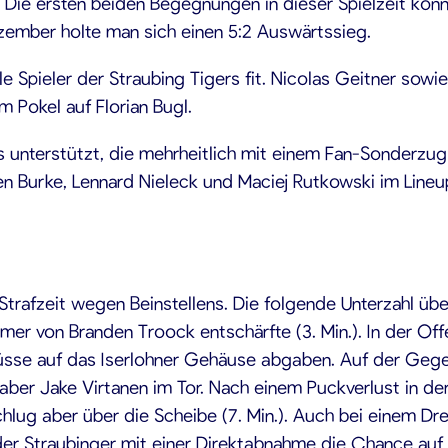
. Die ersten beiden Begegnungen in dieser Spielzeit konn
zember holte man sich einen 5:2 Auswärtssieg.
e Spieler der Straubing Tigers fit. Nicolas Geitner sowi
 Pokel auf Florian Bugl.
s unterstützt, die mehrheitlich mit einem Fan-Sonderzu
n Burke, Lennard Nieleck und Maciej Rutkowski im Line
 Strafzeit wegen Beinstellens. Die folgende Unterzahl üb
imer von Branden Troock entschärfte (3. Min.). In der Off
sse auf das Iserlohner Gehäuse abgaben. Auf der Gegens
 aber Jake Virtanen im Tor. Nach einem Puckverlust in de
chlug aber über die Scheibe (7. Min.). Auch bei einem D
 der Straubinger mit einer Direktabnahme die Chance auf 