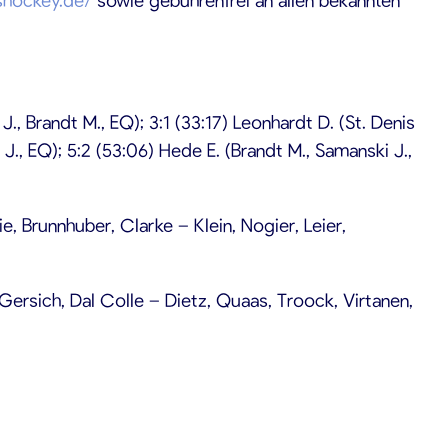
t J., Brandt M., EQ); 3:1 (33:17) Leonhardt D. (St. Denis
n J., EQ); 5:2 (53:06) Hede E. (Brandt M., Samanski J.,
, Brunnhuber, Clarke – Klein, Nogier, Leier,
Gersich, Dal Colle – Dietz, Quaas, Troock, Virtanen,