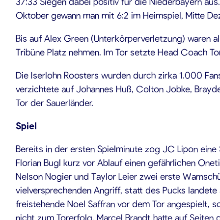
37:33 Siegen dabei positiv für die Niederbayern aus
Oktober gewann man mit 6:2 im Heimspiel, Mitte De
Bis auf Alex Green (Unterkörperverletzung) waren all
Tribüne Platz nehmen. Im Tor setzte Head Coach Tom
Die Iserlohn Roosters wurden durch zirka 1.000 Fan
verzichtete auf Johannes Huß, Colton Jobke, Brayde
Tor der Sauerländer.
Spiel
Bereits in der ersten Spielminute zog JC Lipon eine
Florian Bugl kurz vor Ablauf einen gefährlichen Onet
Nelson Nogier und Taylor Leier zwei erste Warnschü
vielversprechenden Angriff, statt des Pucks landete
freistehende Noel Saffran vor dem Tor angespielt, s
nicht zum Torerfolg. Marcel Brandt hatte auf Seiten