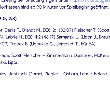
ionkassen sind ab 90 Minuten vor Spielbeginn geöffnet.
2:0, 2:3)
(St. Denis T., Brandt M., EQ); 2:1 (32:07) Fleischer T. (Scot
N., Labrie H., EQ); 4:2 (46:17) Samanski J. (Lipon J., Brau
59:09) Troock B. (Ugbekile C., Jentzsch T., EQ-EA).
Hede, Scott, Fleischer – Zimmermann, Daschner, McKenzie
ki, Lipon.
ey, Jentzsch, Cornel, Ziegler – Osburn, Labrie, Boland, 