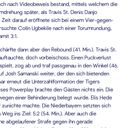
 auch nach Videobeweis bestand, mittels welchem die
mdrehung später, als Travis St. Denis Danjo
e Zeit darauf eröffnete sich bei einem Vier-gegen-
ersuchte Colin Ugbekile nach einer Torumrundung,
mit 3:1.
chärfte dann aber den Rebound (41. Min.). Travis St.
 auftauchte, doch vorbeischoss. Einen Puckverlust
pielt, zog ab und traf passgenau in den Winkel (46.
auf Josh Samanski weiter, der den sich bietenden
ar erneut die Unterzahlformation der Tigers
eses Powerplay brachte den Gästen nichts ein. Die
e wegen einer Behinderung belegt wurde. Elis Hede
 zunichte machte. Die Niederbayern setzten sich
Weg ins Ziel: 5:2 (54. Min.). Aber auch die
ahe abgelaufener Strafe gegen ihn gerade