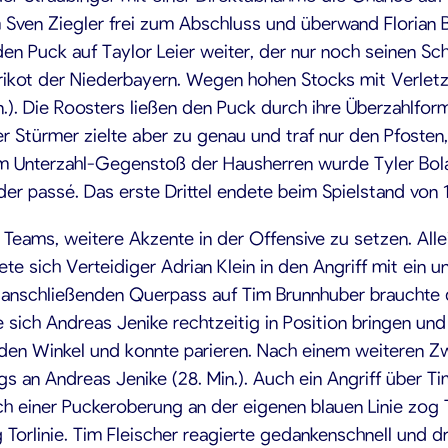
Sven Ziegler frei zum Abschluss und überwand Florian Bu
 den Puck auf Taylor Leier weiter, der nur noch seinen S
im Trikot der Niederbayern. Wegen hohen Stocks mit Verle
n.). Die Roosters ließen den Puck durch ihre Überzahlfor
er Stürmer zielte aber zu genau und traf nur den Pfoste
m Unterzahl-Gegenstoß der Hausherren wurde Tyler Bol
er passé. Das erste Drittel endete beim Spielstand von 1
Teams, weitere Akzente in der Offensive zu setzen. Alle
te sich Verteidiger Adrian Klein in den Angriff mit ein u
em anschließenden Querpass auf Tim Brunnhuber brauchte
 sich Andreas Jenike rechtzeitig in Position bringen u
e den Winkel und konnte parieren. Nach einem weiteren 
gs an Andreas Jenike (28. Min.). Auch ein Angriff über T
h einer Puckeroberung an der eigenen blauen Linie zog T
 Torlinie. Tim Fleischer reagierte gedankenschnell und d