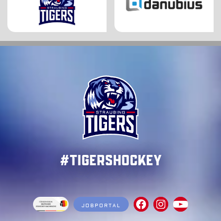
#TigersHockey
JOBPORTAL