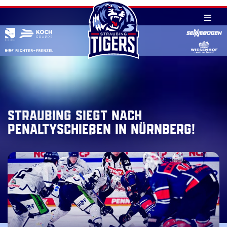
Skip
to
content
Straubing siegt nach
Penaltyschießen in Nürnberg!