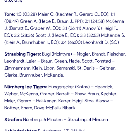
Tore:
1:0 (03:28) Maier C. (Kechter R., Gerard C., EQ); 1:1
(08:49) Green A. (Hede E., Braun J., PP1); 2:1 (24:58) McKenna
J. (Barratt E., Graber W., EQ); 3:1 (26:41) Alanov Y. (Heigl T.,
EQ); 3:2 (28:36) Scott J. (Hede E., EQ); 3:3 (32:53) McKenzie S.
(Klein A., Brunnhuber T., EQ); 3:4 (65:00) Leonhardt D. (SO)
Straubing Tigers:
Bugl (McIntyre) – Nogier, Brandt, Fleischer,
Leonhardt, Leier – Braun, Green, Hede, Scott, Fonstad –
Zimmermann, Klein, Lipon, Samanski, St. Denis – Geitner,
Clarke, Brunnhuber, McKenzie.
Nürnberg Ice Tigers:
Hungerecker (Kotov) – Headrick,
Weber, McKenna, Graber, Barratt – Shaw, Braun, Kechter,
Maier, Gerard – Haiskanen, Karrer, Heigl, Stoa, Alanov –
Bottner, Eham, Dove-McFalls, Ribarik.
Strafen:
Nürnberg: 6 Minuten – Straubing: 4 Minuten
Schiedsrichter:
R. Anderson / Z. Pálkövi