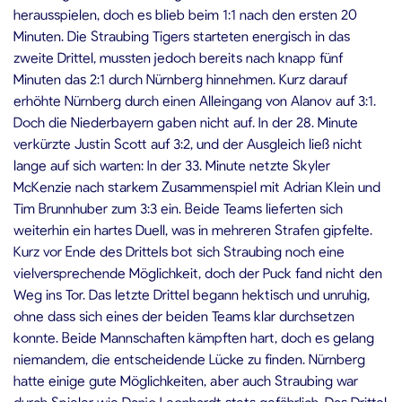
herausspielen, doch es blieb beim 1:1 nach den ersten 20
Minuten. Die Straubing Tigers starteten energisch in das
zweite Drittel, mussten jedoch bereits nach knapp fünf
Minuten das 2:1 durch Nürnberg hinnehmen. Kurz darauf
erhöhte Nürnberg durch einen Alleingang von Alanov auf 3:1.
Doch die Niederbayern gaben nicht auf. In der 28. Minute
verkürzte Justin Scott auf 3:2, und der Ausgleich ließ nicht
lange auf sich warten: In der 33. Minute netzte Skyler
McKenzie nach starkem Zusammenspiel mit Adrian Klein und
Tim Brunnhuber zum 3:3 ein. Beide Teams lieferten sich
weiterhin ein hartes Duell, was in mehreren Strafen gipfelte.
Kurz vor Ende des Drittels bot sich Straubing noch eine
vielversprechende Möglichkeit, doch der Puck fand nicht den
Weg ins Tor. Das letzte Drittel begann hektisch und unruhig,
ohne dass sich eines der beiden Teams klar durchsetzen
konnte. Beide Mannschaften kämpften hart, doch es gelang
niemandem, die entscheidende Lücke zu finden. Nürnberg
hatte einige gute Möglichkeiten, aber auch Straubing war
durch Spieler wie Danjo Leonhardt stets gefährlich. Das Drittel