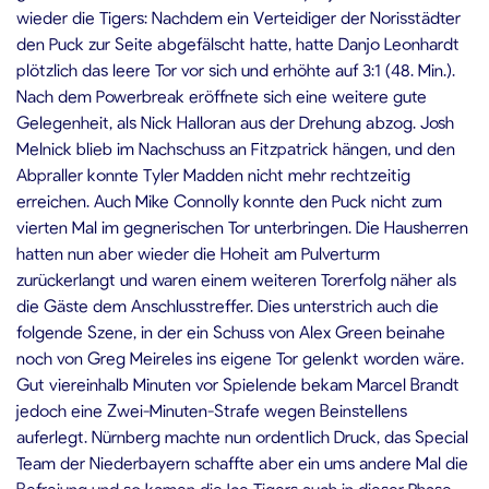
wieder die Tigers: Nachdem ein Verteidiger der Norisstädter
den Puck zur Seite abgefälscht hatte, hatte Danjo Leonhardt
plötzlich das leere Tor vor sich und erhöhte auf 3:1 (48. Min.).
Nach dem Powerbreak eröffnete sich eine weitere gute
Gelegenheit, als Nick Halloran aus der Drehung abzog. Josh
Melnick blieb im Nachschuss an Fitzpatrick hängen, und den
Abpraller konnte Tyler Madden nicht mehr rechtzeitig
erreichen. Auch Mike Connolly konnte den Puck nicht zum
vierten Mal im gegnerischen Tor unterbringen. Die Hausherren
hatten nun aber wieder die Hoheit am Pulverturm
zurückerlangt und waren einem weiteren Torerfolg näher als
die Gäste dem Anschlusstreffer. Dies unterstrich auch die
folgende Szene, in der ein Schuss von Alex Green beinahe
noch von Greg Meireles ins eigene Tor gelenkt worden wäre.
Gut viereinhalb Minuten vor Spielende bekam Marcel Brandt
jedoch eine Zwei-Minuten-Strafe wegen Beinstellens
auferlegt. Nürnberg machte nun ordentlich Druck, das Special
Team der Niederbayern schaffte aber ein ums andere Mal die
Befreiung und so kamen die Ice Tigers auch in dieser Phase