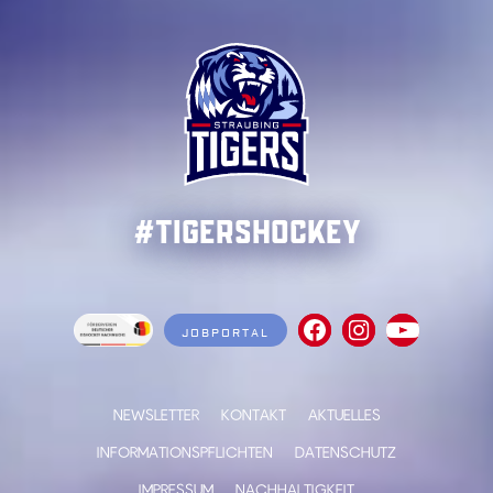
#TigersHockey
JOBPORTAL
NEWSLETTER
KONTAKT
AKTUELLES
INFORMATIONSPFLICHTEN
DATENSCHUTZ
IMPRESSUM
NACHHALTIGKEIT