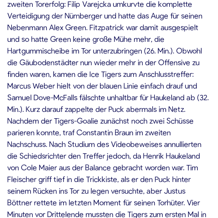
zweiten Torerfolg: Filip Varejcka umkurvte die komplette
Verteidigung der Nürnberger und hatte das Auge für seinen
Nebenmann Alex Green. Fitzpatrick war damit ausgespielt
und so hatte Green keine große Mühe mehr, die
Hartgummischeibe im Tor unterzubringen (26. Min.). Obwohl
die Gäubodenstädter nun wieder mehr in der Offensive zu
finden waren, kamen die Ice Tigers zum Anschlusstreffer:
Marcus Weber hielt von der blauen Linie einfach drauf und
Samuel Dove-McFalls fälschte unhaltbar für Haukeland ab (32.
Min.). Kurz darauf zappelte der Puck abermals im Netz.
Nachdem der Tigers-Goalie zunächst noch zwei Schüsse
parieren konnte, traf Constantin Braun im zweiten
Nachschuss. Nach Studium des Videobeweises annullierten
die Schiedsrichter den Treffer jedoch, da Henrik Haukeland
von Cole Maier aus der Balance gebracht worden war. Tim
Fleischer griff tief in die Trickkiste, als er den Puck hinter
seinem Rücken ins Tor zu legen versuchte, aber Justus
Böttner rettete im letzten Moment für seinen Torhüter. Vier
Minuten vor Drittelende mussten die Tigers zum ersten Mal in