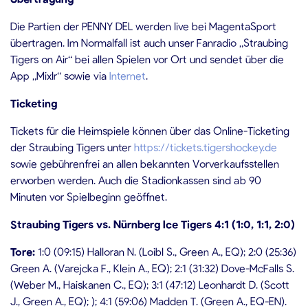
Die Partien der PENNY DEL werden live bei MagentaSport
übertragen. Im Normalfall ist auch unser Fanradio „Straubing
Tigers on Air“ bei allen Spielen vor Ort und sendet über die
App „Mixlr“ sowie via
Internet
.
Ticketing
Tickets für die Heimspiele können über das Online-Ticketing
der Straubing Tigers unter
https://tickets.tigershockey.de
sowie gebührenfrei an allen bekannten Vorverkaufsstellen
erworben werden. Auch die Stadionkassen sind ab 90
Minuten vor Spielbeginn geöffnet.
Straubing Tigers vs. Nürnberg Ice Tigers 4:1 (1:0, 1:1, 2:0)
Tore:
1:0 (09:15) Halloran N. (Loibl S., Green A., EQ); 2:0 (25:36)
Green A. (Varejcka F., Klein A., EQ); 2:1 (31:32) Dove-McFalls S.
(Weber M., Haiskanen C., EQ); 3:1 (47:12) Leonhardt D. (Scott
J., Green A., EQ); ); 4:1 (59:06) Madden T. (Green A., EQ-EN).