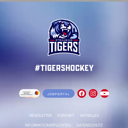
#TigersHockey
JOBPORTAL
NEWSLETTER
KONTAKT
AKTUELLES
INFORMATIONSPFLICHTEN
DATENSCHUTZ