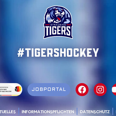
#TigersHockey
JOBPORTAL
TUELLES
INFORMATIONSPFLICHTEN
DATENSCHUTZ