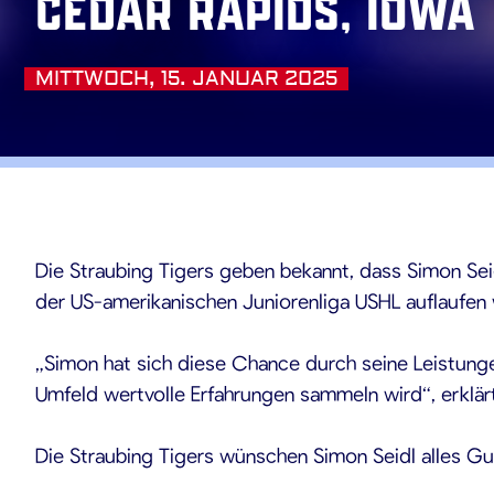
Cedar Rapids, Iowa
MITTWOCH, 15. JANUAR 2025
.01.202
Die Straubing Tigers geben bekannt, dass Simon Sei
der US-amerikanischen Juniorenliga USHL auflaufen wi
„Simon hat sich diese Chance durch seine Leistunge
Umfeld wertvolle Erfahrungen sammeln wird“, erklärt
Die Straubing Tigers wünschen Simon Seidl alles G