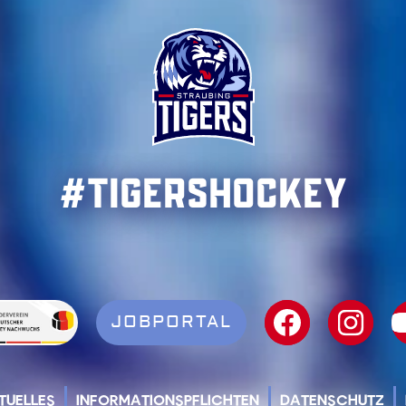
#TigersHockey
JOBPORTAL
TUELLES
INFORMATIONSPFLICHTEN
DATENSCHUTZ