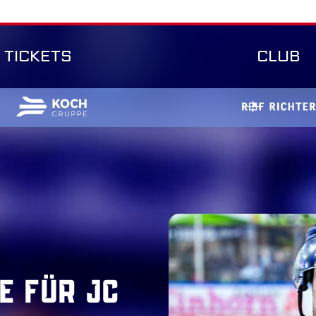
TICKETS
CLUB
e für JC