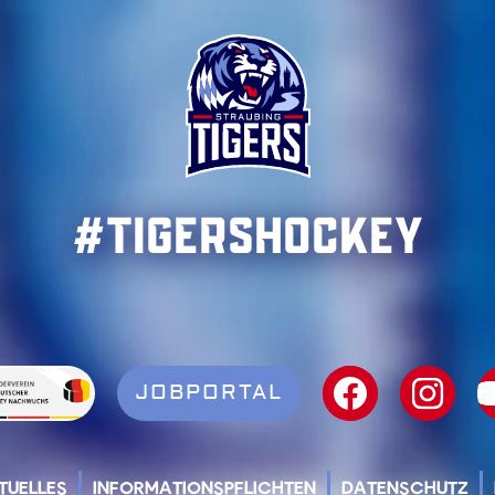
#TigersHockey
JOBPORTAL
TUELLES
INFORMATIONSPFLICHTEN
DATENSCHUTZ