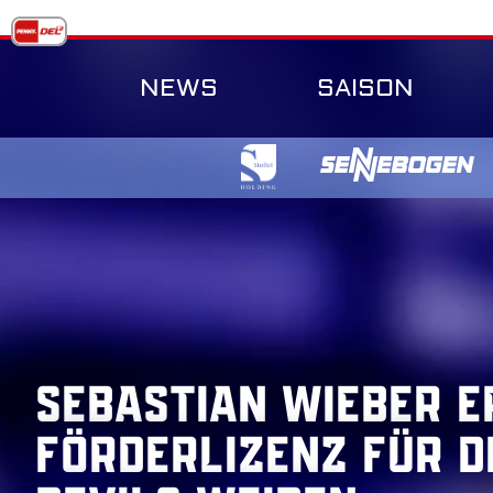
Skip
to
content
NEWS
SAISON
Sebastian Wieber e
Förderlizenz für d