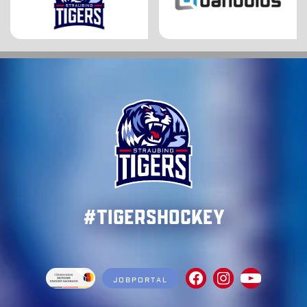
#TigersHockey
JOBPORTAL