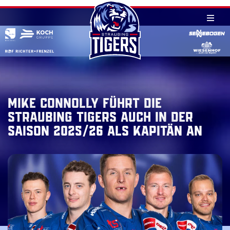
Skip
to
content
Mike Connolly führt die
Straubing Tigers auch in der
Saison 2025/26 als Kapitän an