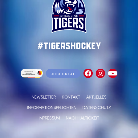
#TigersHockey
JOBPORTAL
NEWSLETTER
KONTAKT
AKTUELLES
INFORMATIONSPFLICHTEN
DATENSCHUTZ
IMPRESSUM
NACHHALTIGKEIT