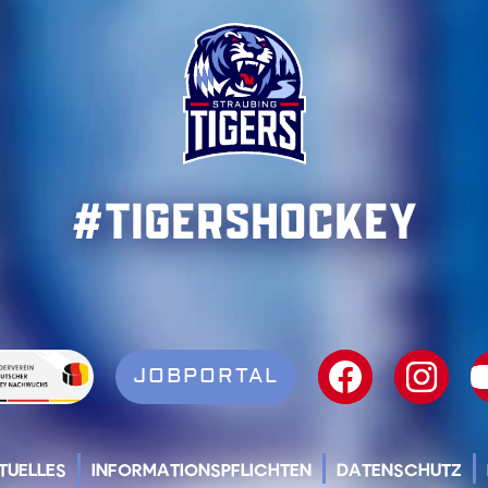
#TigersHockey
JOBPORTAL
TUELLES
INFORMATIONSPFLICHTEN
DATENSCHUTZ