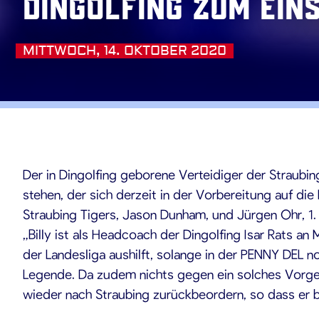
Dingolfing zum Ein
MITTWOCH, 14. OKTOBER 2020
.10.202
Der in Dingolfing geborene Verteidiger der Straubing
stehen, der sich derzeit in der Vorbereitung auf di
Straubing Tigers, Jason Dunham, und Jürgen Ohr, 1. 
„Billy ist als Headcoach der Dingolfing Isar Rats a
der Landesliga aushilft, solange in der PENNY DEL no
Legende. Da zudem nichts gegen ein solches Vorgeh
wieder nach Straubing zurückbeordern, so dass er b