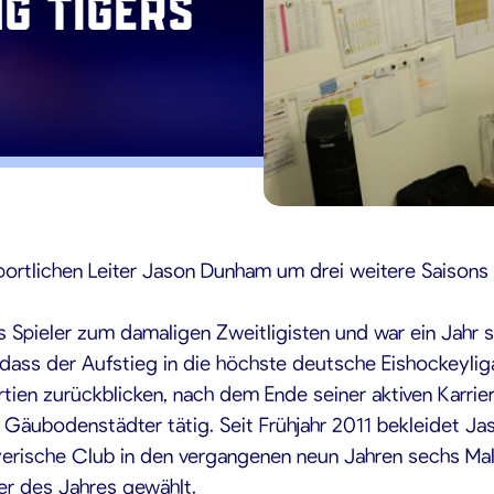
ng Tigers
portlichen Leiter Jason Dunham um drei weitere Saisons 
pieler zum damaligen Zweitligisten und war ein Jahr sp
 dass der Aufstieg in die höchste deutsche Eishockeyliga
tien zurückblicken, nach dem Ende seiner aktiven Karrie
e Gäubodenstädter tätig. Seit Frühjahr 2011 bekleidet J
yerische Club in den vergangenen neun Jahren sechs Mal 
r des Jahres gewählt.