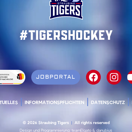
#TigersHockey
JOBPORTAL
TUELLES
INFORMATIONSPFLICHTEN
DATENSCHUTZ
© 2026 Straubing Tigers
|
All rights reserved
Design und Programmierung:
teamElgato
&
danubius