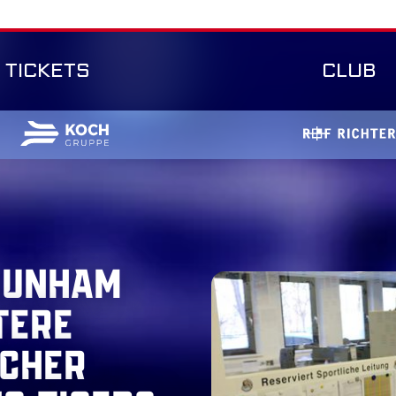
TICKETS
CLUB
Dunham
tere
icher