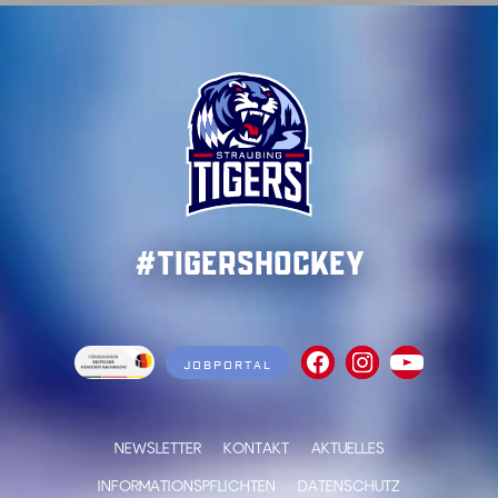
#TigersHockey
JOBPORTAL
NEWSLETTER
KONTAKT
AKTUELLES
INFORMATIONSPFLICHTEN
DATENSCHUTZ