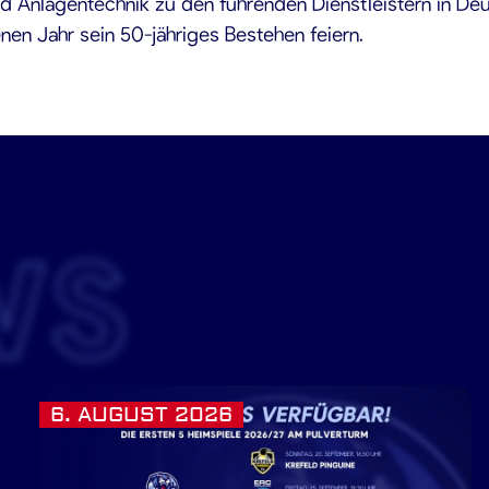
nd Anlagentechnik zu den führenden Dienstleistern in D
nen Jahr sein 50-jähriges Bestehen feiern.
WS
6. AUGUST 2026