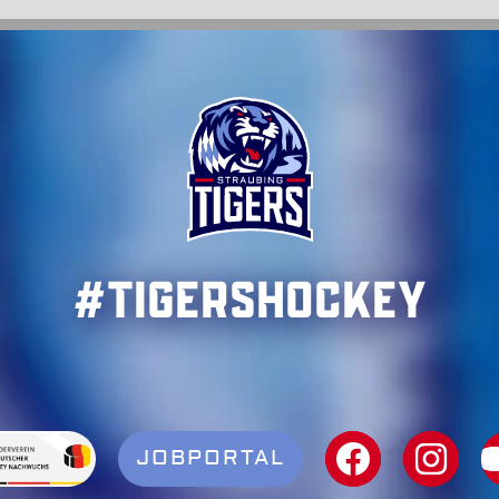
#TigersHockey
JOBPORTAL