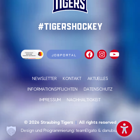
#TigersHockey
JOBPORTAL
NEWSLETTER
KONTAKT
AKTUELLES
INFORMATIONSPFLICHTEN
DATENSCHUTZ
IMPRESSUM
NACHHALTIGKEIT
© 2026 Straubing Tigers
|
All rights reserved
Design und Programmierung:
teamElgato
&
danubius