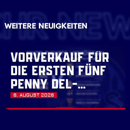
EHR NE
WEITERE NEUIGKEITEN
VORVERKAUF FÜR
DIE ERSTEN FÜNF
PENNY DEL-
HEIMSPIELE
6. AUGUST 2026
GESTARTET