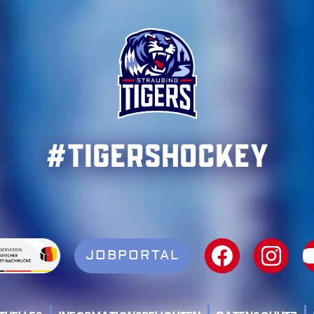
#TigersHockey
JOBPORTAL