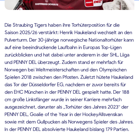
0.07.2025
Die Straubing Tigers haben ihre Torhüterposition für die
Saison 2025/26 verstärkt: Henrik Haukeland wechselt an den
Pulverturm. Der 30-jährige norwegische Nationaltorhüter kann
auf eine beeindruckende Laufbahn in Europas Top-Ligen
zurückblicken und hat dabei unter anderem in der SHL, Liiga
und PENNY DEL überzeugt. Zudem stand er mehrfach für
Norwegen bei Weltmeisterschaften und den Olympischen
Spielen 2018 zwischen den Pfosten. Zuletzt hütete Haukeland
das Tor der Düsseldorfer EG, nachdem er zuvor bereits für
den EHC München in der PENNY DEL gespielt hatte. Der 188
cm große Linksfänger wurde in seiner Karriere mehrfach
ausgezeichnet, darunter als „Torhüter des Jahres 2023“ der
PENNY DEL, Goalie of the Year in der HockeyAllsvenskan
sowie mit dem Gullpucken als Norwegens Spieler des Jahres.
In der PENNY DEL absolvierte Haukeland bislang 179 Partien.