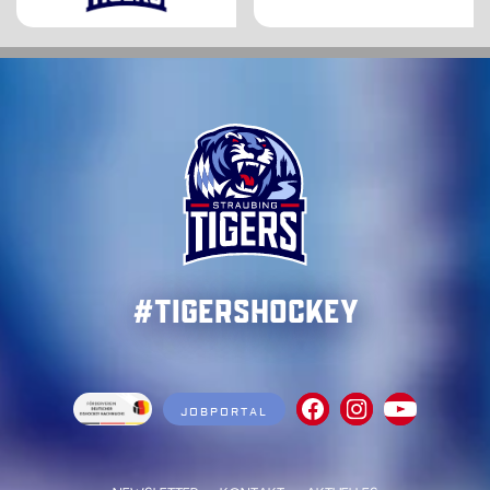
#TigersHockey
JOBPORTAL