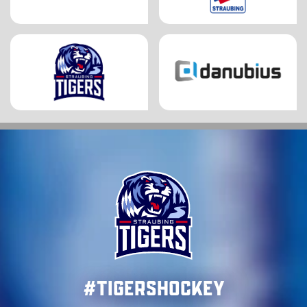
#TigersHockey