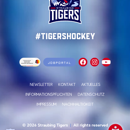
#TigersHockey
JOBPORTAL
NEWSLETTER
KONTAKT
AKTUELLES
INFORMATIONSPFLICHTEN
DATENSCHUTZ
IMPRESSUM
NACHHALTIGKEIT
© 2026 Straubing Tigers
|
All rights reserved