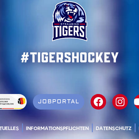
#TigersHockey
JOBPORTAL
TUELLES
INFORMATIONSPFLICHTEN
DATENSCHUTZ