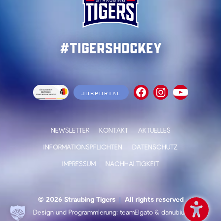
#TigersHockey
JOBPORTAL
NEWSLETTER
KONTAKT
AKTUELLES
INFORMATIONSPFLICHTEN
DATENSCHUTZ
IMPRESSUM
NACHHALTIGKEIT
© 2026 Straubing Tigers
|
All rights reserved
Design und Programmierung:
teamElgato
&
danubius