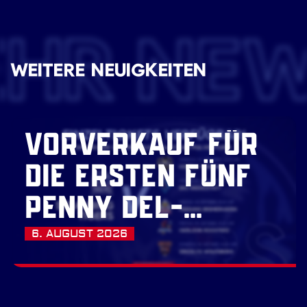
EHR NE
WEITERE NEUIGKEITEN
VORVERKAUF FÜR
DIE ERSTEN FÜNF
PENNY DEL-
HEIMSPIELE
6. AUGUST 2026
GESTARTET