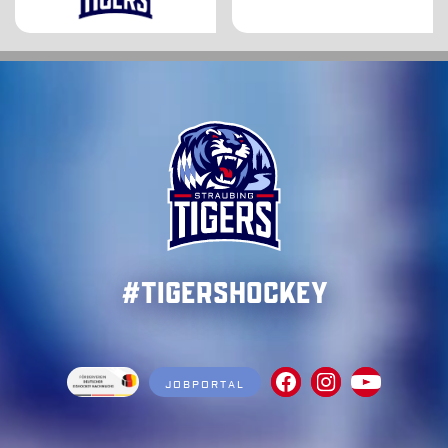
#TigersHockey
JOBPORTAL