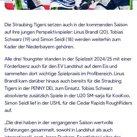
7.06.2025
Die Straubing Tigers setzen auch in der kommenden Saison
auf ihre jungen Perspektivspieler: Linus Brandl (20), Tobias
Schwarz (19) und Simon Seidl (18) werden weiterhin zum
Kader der Niederbayern gehören.
Alle drei Youngster standen in der Spielzeit 2024/25 mit einer
Förderlizenz auch für den EV Landshut auf dem Eis und
sammelten dort wichtige Spielpraxis im Profibereich. Linus
Brandl kam darüber hinaus auch bereits für die Straubing
Tigers in der PENNY DEL zum Einsatz. Tobias Schwarz
absolvierte zusätzlich Spiele in der U20 SM-sarja für KooKoo,
Simon Seidl lief in der USHL für die Cedar Rapids RoughRiders
auf.
„Die drei haben in der vergangenen Saison wertvolle
Erfahrungen gesammelt, sowohl in Landshut als auch
international“, sagt Jason Dunham, Sportlicher Leiter der