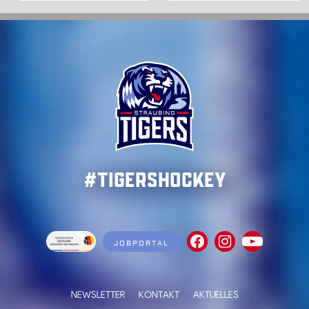
#TigersHockey
JOBPORTAL
NEWSLETTER
KONTAKT
AKTUELLES