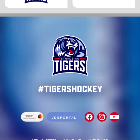
#TigersHockey
JOBPORTAL