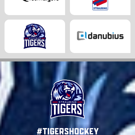
#TigersHockey