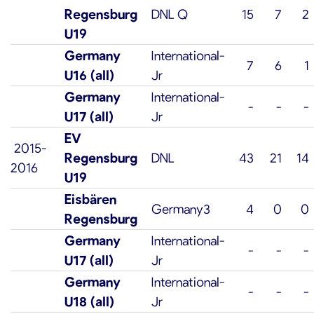
Regensburg
DNL Q
15
7
2
U19
Germany
International-
7
6
1
U16 (all)
Jr
Germany
International-
-
-
-
U17 (all)
Jr
EV
2015-
Regensburg
DNL
43
21
14
2016
U19
Eisbären
Germany3
4
0
0
Regensburg
Germany
International-
-
-
-
U17 (all)
Jr
Germany
International-
-
-
-
U18 (all)
Jr