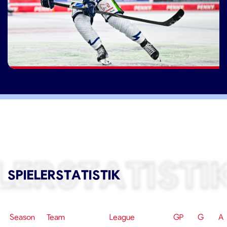
LERSTATISTI
SPIELERSTATISTIK
Season
Team
League
GP
G
A