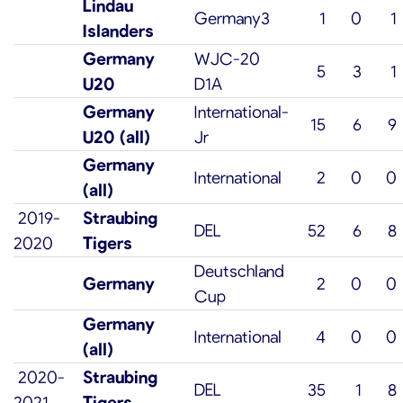
Lindau
Germany3
1
0
1
Islanders
Germany
WJC-20
5
3
1
U20
D1A
Germany
International-
15
6
9
U20 (all)
Jr
Germany
International
2
0
0
(all)
2019-
Straubing
DEL
52
6
8
2020
Tigers
Deutschland
Germany
2
0
0
Cup
Germany
International
4
0
0
(all)
2020-
Straubing
DEL
35
1
8
2021
Tigers