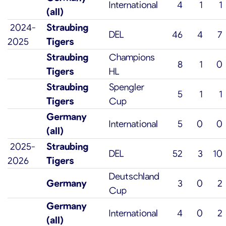
International
4
1
1
(all)
2024-
Straubing
DEL
46
4
7
2025
Tigers
Straubing
Champions
8
1
0
Tigers
HL
Straubing
Spengler
5
1
1
Tigers
Cup
Germany
International
5
0
0
(all)
2025-
Straubing
DEL
52
3
10
2026
Tigers
Deutschland
Germany
3
0
2
Cup
Germany
International
4
0
2
(all)