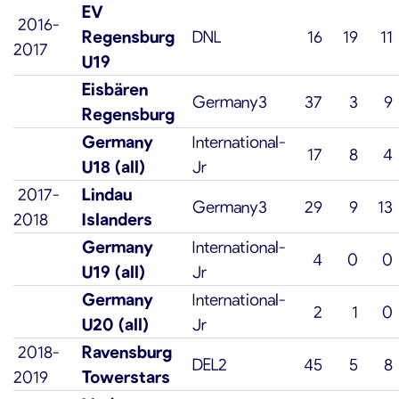
EV
2016-
Regensburg
DNL
16
19
11
2017
U19
Eisbären
Germany3
37
3
9
Regensburg
Germany
International-
17
8
4
U18 (all)
Jr
2017-
Lindau
Germany3
29
9
13
2018
Islanders
Germany
International-
4
0
0
U19 (all)
Jr
Germany
International-
2
1
0
U20 (all)
Jr
2018-
Ravensburg
DEL2
45
5
8
2019
Towerstars