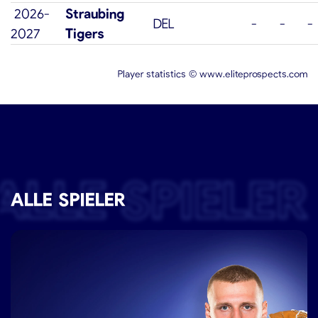
2026-
Straubing
DEL
-
-
-
2027
Tigers
Player statistics ©
www.eliteprospects.com
ALLE SPIELER
ALLE SPIELER