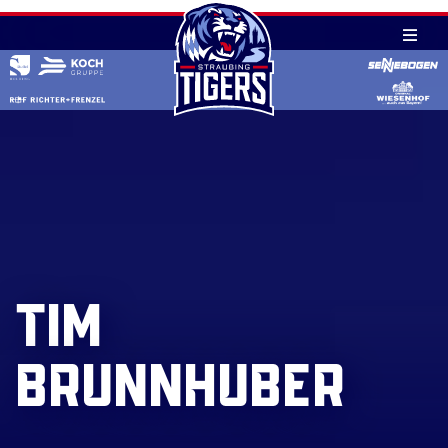
#19
Skip
TIM
to
content
BRUNNHUBER