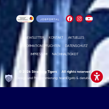
JOBPORTAL
NEWSLETTER
KONTAKT
AKTUELLES
INFORMATIONSPFLICHTEN
DATENSCHUTZ
IMPRESSUM
NACHHALTIGKEIT
© 2026 Straubing Tigers
|
All rights reserved
Design und Programmierung:
teamElgato
&
danubius