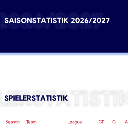
2026/2027
SAISONSTATISTIK 2026/2027
LERSTATISTI
SPIELERSTATISTIK
Season
Team
League
GP
G
A