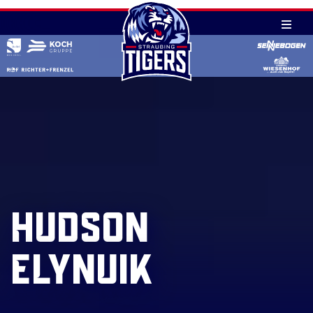
#91
Skip
HUDSON
to
content
ELYNUIK