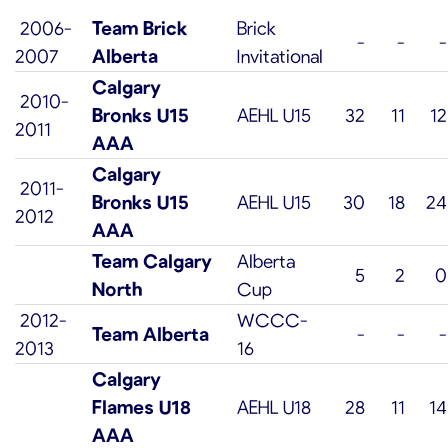
2006-
Team Brick
Brick
-
-
-
2007
Alberta
Invitational
Calgary
2010-
Bronks U15
AEHL U15
32
11
12
2011
AAA
Calgary
2011-
Bronks U15
AEHL U15
30
18
24
2012
AAA
Team Calgary
Alberta
5
2
0
North
Cup
2012-
WCCC-
Team Alberta
-
-
-
2013
16
Calgary
Flames U18
AEHL U18
28
11
14
AAA