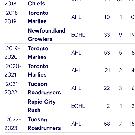
2018
Chiefs
2018-
Toronto
AHL
10
1
0
2019
Marlies
Newfoundland
ECHL
33
9
19
Growlers
2019-
Toronto
AHL
53
5
8
2020
Marlies
2020-
Toronto
AHL
21
2
4
2021
Marlies
2021-
Tucson
AHL
22
3
6
2022
Roadrunners
Rapid City
ECHL
2
1
2
Rush
2022-
Tucson
AHL
58
7
15
2023
Roadrunners