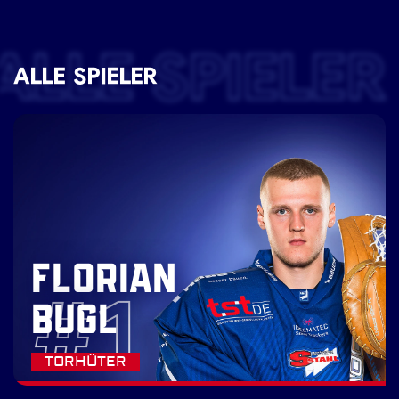
ALLE SPIELER
ALLE SPIELER
FLORIAN
#1
BUGL
TORHÜTER