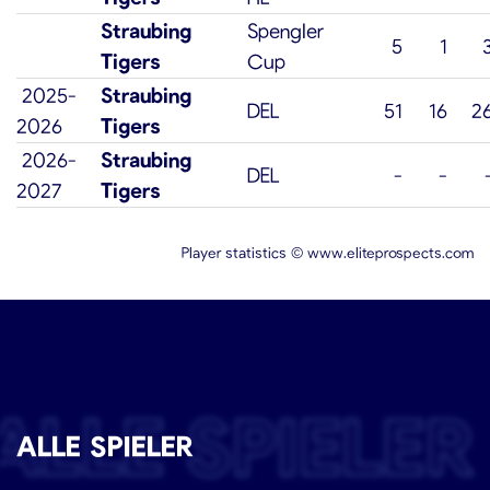
Straubing
Spengler
5
1
Tigers
Cup
2025-
Straubing
DEL
51
16
2
2026
Tigers
2026-
Straubing
DEL
-
-
2027
Tigers
Player statistics ©
www.eliteprospects.com
ALLE SPIELER
ALLE SPIELER