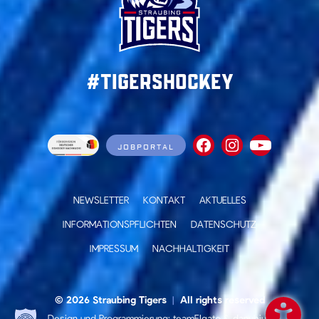
#TigersHockey
JOBPORTAL
NEWSLETTER
KONTAKT
AKTUELLES
INFORMATIONSPFLICHTEN
DATENSCHUTZ
IMPRESSUM
NACHHALTIGKEIT
© 2026 Straubing Tigers
|
All rights reserved
Design und Programmierung:
teamElgato
&
danubius