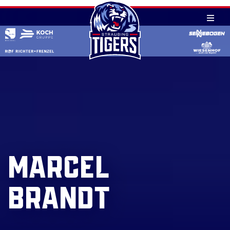
#92
Skip
MARCEL
to
content
BRANDT