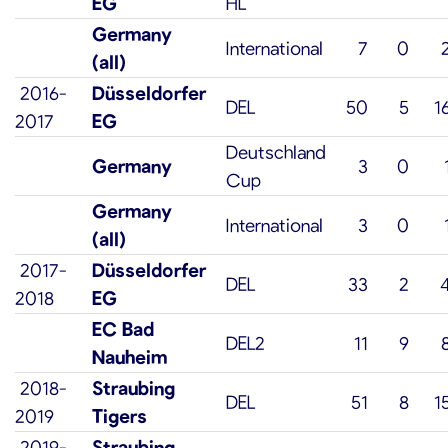
EG
HL
Germany
International
7
0
(all)
2016-
Düsseldorfer
DEL
50
5
1
2017
EG
Deutschland
Germany
3
0
Cup
Germany
International
3
0
(all)
2017-
Düsseldorfer
DEL
33
2
2018
EG
EC Bad
DEL2
11
9
Nauheim
2018-
Straubing
DEL
51
8
1
2019
Tigers
2019-
Straubing