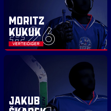
MORITZ
#26
KUKUK
VERTEIDIGER
JAKUB