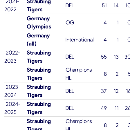
2021-
Straubing
DEL
51
14
1
2022
Tigers
Germany
OG
4
1
Olympics
Germany
International
4
1
(all)
2022-
Straubing
DEL
55
13
3
2023
Tigers
Straubing
Champions
8
2
Tigers
HL
2023-
Straubing
DEL
37
12
1
2024
Tigers
2024-
Straubing
DEL
49
11
2
2025
Tigers
Straubing
Champions
8
2
Tigers
HL