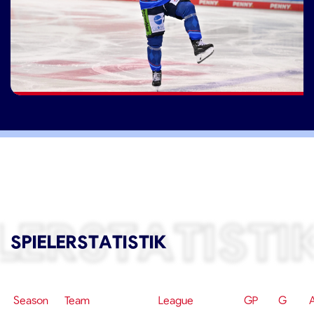
LERSTATISTI
SPIELERSTATISTIK
Season
Team
League
GP
G