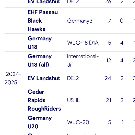
EV Landshut
DEL2
26
2
EHF Passau
Black
Germany3
7
0
Hawks
Germany
WJC-18 D1A
5
4
U18
Germany
International-
12
4
U18 (all)
Jr
2024-
EV Landshut
DEL2
24
2
2025
Cedar
Rapids
USHL
21
3
RoughRiders
Germany
WJC-20
5
1
U20