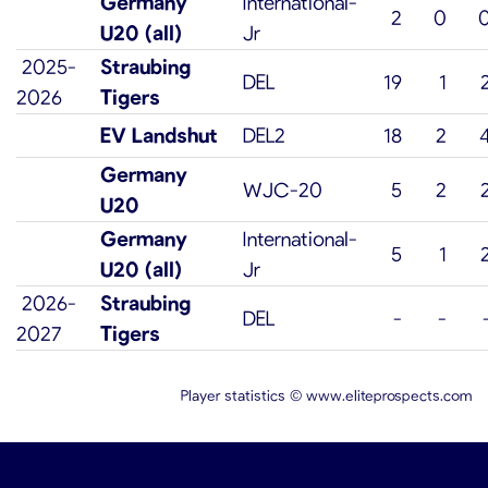
Germany
International-
2
0
U20 (all)
Jr
2025-
Straubing
DEL
19
1
2026
Tigers
EV Landshut
DEL2
18
2
Germany
WJC-20
5
2
U20
Germany
International-
5
1
U20 (all)
Jr
2026-
Straubing
DEL
-
-
2027
Tigers
Player statistics ©
www.eliteprospects.com