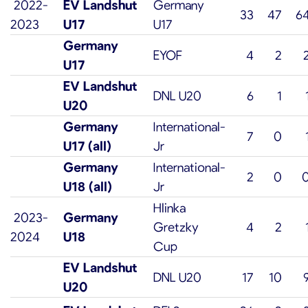
2022-
EV Landshut
Germany
33
47
6
2023
U17
U17
Germany
EYOF
4
2
U17
EV Landshut
DNL U20
6
1
U20
Germany
International-
7
0
U17 (all)
Jr
Germany
International-
2
0
U18 (all)
Jr
Hlinka
2023-
Germany
Gretzky
4
2
2024
U18
Cup
EV Landshut
DNL U20
17
10
U20