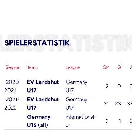
LERSTATISTI
SPIELERSTATISTIK
Season
Team
League
GP
G
2020-
EV Landshut
Germany
2
0
2021
U17
U17
2021-
EV Landshut
Germany
31
23
3
2022
U17
U17
Germany
International-
3
1
U16 (all)
Jr