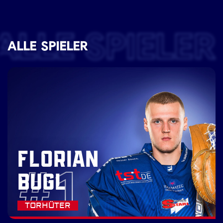
ALLE SPIELER
ALLE SPIELER
FLORIAN
#1
BUGL
TORHÜTER