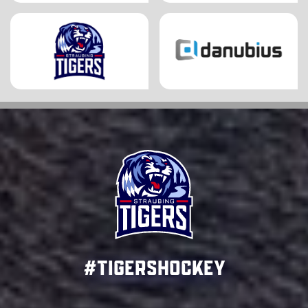
#TigersHockey