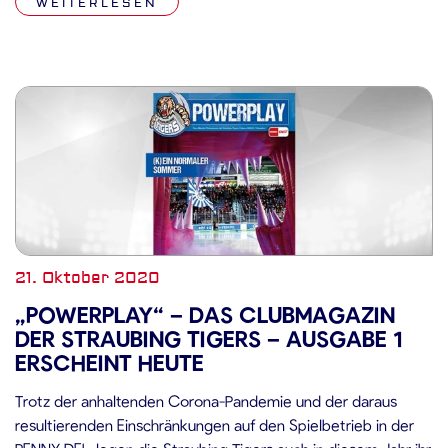
WEITERLESEN
haben wir uns intensiv mit der Thematik auseinandergesetzt
und […]
21. Oktober 2020
„POWERPLAY“ – DAS CLUBMAGAZIN
DER STRAUBING TIGERS – AUSGABE 1
ERSCHEINT HEUTE
Trotz der anhaltenden Corona-Pandemie und der daraus
resultierenden Einschränkungen auf den Spielbetrieb in der