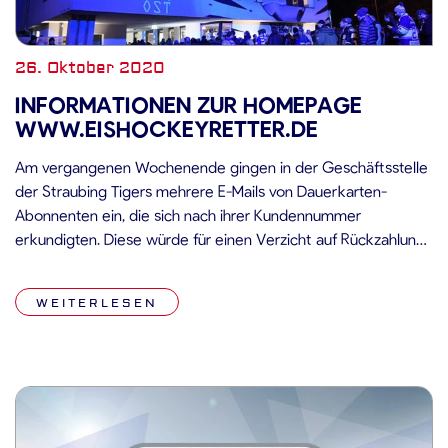
26. Oktober 2020
INFORMATIONEN ZUR HOMEPAGE
WWW.EISHOCKEYRETTER.DE
Am vergangenen Wochenende gingen in der Geschäftsstelle
der Straubing Tigers mehrere E-Mails von Dauerkarten-
Abonnenten ein, die sich nach ihrer Kundennummer
erkundigten. Diese würde für einen Verzicht auf Rückzahlung
ihres Dauerkarten-Beitrags per Abwicklung über die
Homepage www.eishockeyretter.de benötigt werden. Die
WEITERLESEN
Verantwortlichen der Straubing Tigers freuen sich zwar sehr
über diese fanseitig initiierte Aktion als Zeichen der […]