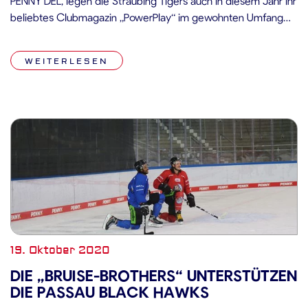
PENNY DEL, legen die Straubing Tigers auch in diesem Jahr ihr
beliebtes Clubmagazin „PowerPlay“ im gewohnten Umfang
von 7 Ausgaben auf. Da die gewohnte Verteilung an den
Stadionausgängen nach Spielende wegen der pandemie-
WEITERLESEN
bedingten Einschränkungen aktuell nicht möglich ist, erfolgt
diese über […]
19. Oktober 2020
DIE „BRUISE-BROTHERS“ UNTERSTÜTZEN
DIE PASSAU BLACK HAWKS