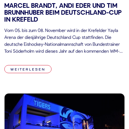
MARCEL BRANDT, ANDI EDER UND TIM
BRUNNHUBER BEIM DEUTSCHLAND-CUP
IN KREFELD
Vom 05. bis zum 08. November wird in der Krefelder Yayla
Arena der diesjährige Deutschland Cup stattfinden. Die
deutsche Eishockey-Nationalmannschaft von Bundestrainer
Toni Söderholm wird dieses Jahr auf den kommenden WM-
Gastgeber Lettland sowie auf eine DEB-Perspektivauswahl
des Top Teams Peking treffen. Nach den coronabedingten
WEITERLESEN
Absagen von Norwegen, der Slowakei, der Schweiz und
Russland wird das […]