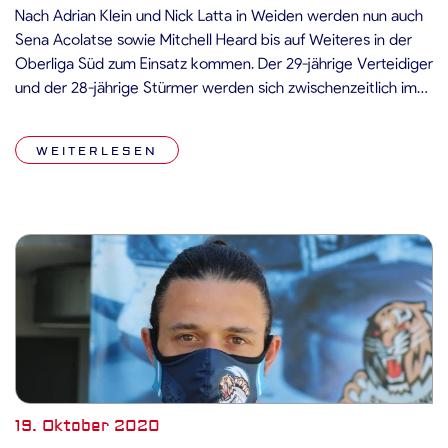
Nach Adrian Klein und Nick Latta in Weiden werden nun auch
Sena Acolatse sowie Mitchell Heard bis auf Weiteres in der
Oberliga Süd zum Einsatz kommen. Der 29-jährige Verteidiger
und der 28-jährige Stürmer werden sich zwischenzeitlich im
Spielbetrieb der Passau Black Hawks fit halten. Darauf
verständigten sich die beiden Sportlichen Leiter Christian
WEITERLESEN
Zessack vom EHF […]
19. Oktober 2020