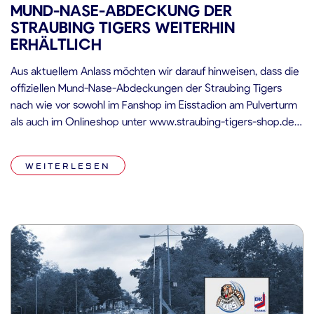
MUND-NASE-ABDECKUNG DER
STRAUBING TIGERS WEITERHIN
ERHÄLTLICH
Aus aktuellem Anlass möchten wir darauf hinweisen, dass die
offiziellen Mund-Nase-Abdeckungen der Straubing Tigers
nach wie vor sowohl im Fanshop im Eisstadion am Pulverturm
als auch im Onlineshop unter www.straubing-tigers-shop.de
erhältlich sind! Unser Fanshop hat wöchentlich an folgenden
Tagen und zu folgenden Uhrzeiten geöffnet: Donnerstags von
WEITERLESEN
15:00 Uhr bis 18:30 Uhr Freitags von 12:00 Uhr […]