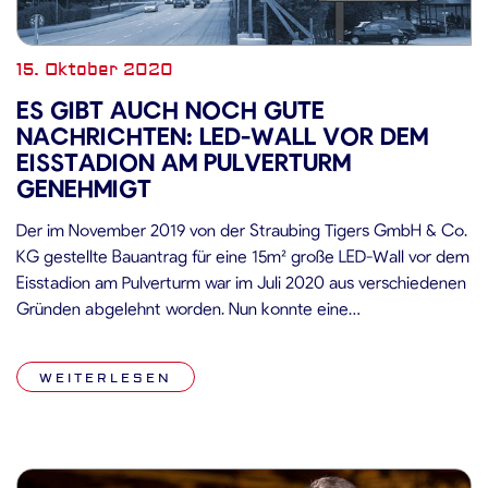
15. Oktober 2020
ES GIBT AUCH NOCH GUTE
NACHRICHTEN: LED-WALL VOR DEM
EISSTADION AM PULVERTURM
GENEHMIGT
Der im November 2019 von der Straubing Tigers GmbH & Co.
KG gestellte Bauantrag für eine 15m² große LED-Wall vor dem
Eisstadion am Pulverturm war im Juli 2020 aus verschiedenen
Gründen abgelehnt worden. Nun konnte eine
Kompromisslösung gefunden werden: Eine verkleinerte LED-
Wall mit einer Fläche von 11m² und einem leicht veränderten
WEITERLESEN
Standort auf dem Stadionvorplatz […]