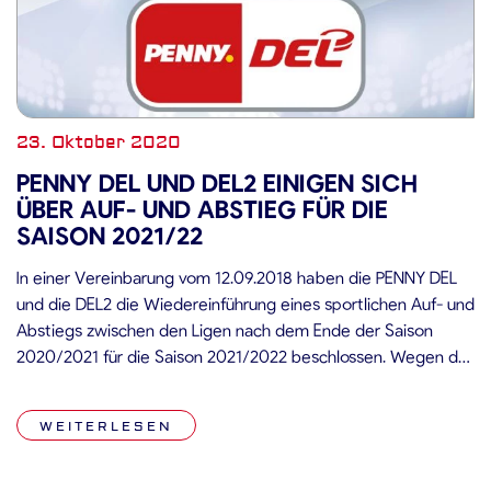
23. Oktober 2020
PENNY DEL UND DEL2 EINIGEN SICH
ÜBER AUF- UND ABSTIEG FÜR DIE
SAISON 2021/22
In einer Vereinbarung vom 12.09.2018 haben die PENNY DEL
und die DEL2 die Wiedereinführung eines sportlichen Auf- und
Abstiegs zwischen den Ligen nach dem Ende der Saison
2020/2021 für die Saison 2021/2022 beschlossen. Wegen der
aus der Corona-Pandemie resultierenden wirtschaftlichen
Schwierigkeiten sowie unter dem Einfluss der aktuellen
WEITERLESEN
Unwägbarkeiten wird die Vereinbarung unter
Berücksichtigung der neuen […]