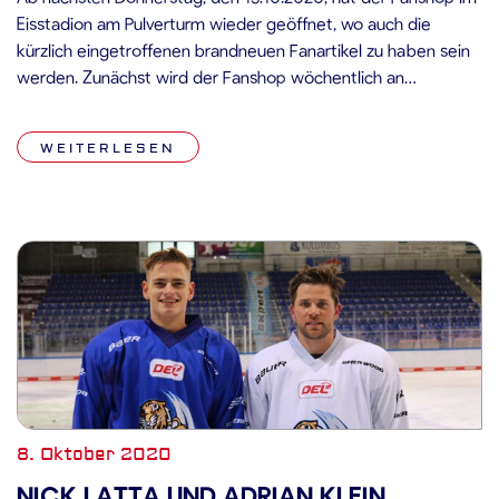
Eisstadion am Pulverturm wieder geöffnet, wo auch die
kürzlich eingetroffenen brandneuen Fanartikel zu haben sein
werden. Zunächst wird der Fanshop wöchentlich an
folgenden Tagen und zu folgenden Uhrzeiten geöffnet sein:
Donnerstags von 15:00 Uhr bis 18:30 Uhr Freitags von 12:00
WEITERLESEN
Uhr bis 16:00 Uhr Wichtiger Hinweis: […]
8. Oktober 2020
NICK LATTA UND ADRIAN KLEIN