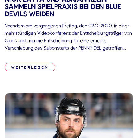
SAMMELN SPIELPRAXIS BEI DEN BLUE
DEVILS WEIDEN
Nachdem am vergangenen Freitag, den 02.10.2020, in einer
mehrstündigen Videokonferenz der Entscheidungsträger von
Clubs und Liga die Entscheidung für eine erneute
Verschiebung des Saisonstarts der PENNY DEL getroffen
worden war, suchen die Verantwortlichen der Straubing
Tigers nun nach Möglichkeiten, im Falle eines Beginns der
WEITERLESEN
Spielzeit 2020/2021 mit einer möglichst schlagkräftigen
Mannschaft in die Saison starten […]