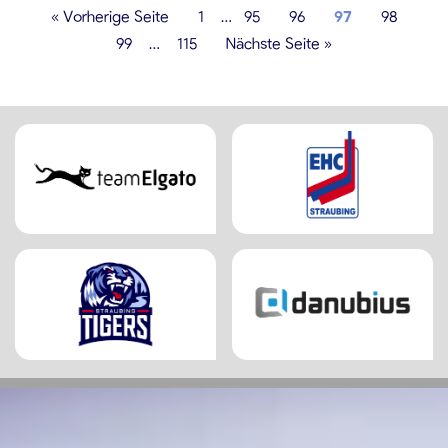
« Vorherige Seite
1
…
95
96
97
98
99
…
115
Nächste Seite »