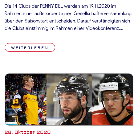
Die 14 Clubs der PENNY DEL werden am 19.11.2020 im
Rahmen einer außerordentlichen Gesellschafterversammlung
über den Saisonstart entscheiden. Darauf verständigten sich
die Clubs einstimmig im Rahmen einer Videokonferenz.
Gernot Tripcke, Geschäftsführer der PENNY DEL, sagt dazu:
„An dem Tag werden die Clubs gemeinsam entscheiden, ob
WEITERLESEN
wie zuletzt geplant in der zweiten Dezemberhälfte und mit
wie […]
28. Oktober 2020