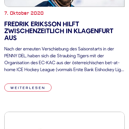
7. Oktober 2020
FREDRIK ERIKSSON HILFT
ZWISCHENZEITLICH IN KLAGENFURT
AUS
Nach der erneuten Verschiebung des Saisonstarts in der
PENNY DEL, haben sich die Straubing Tigers mit der
Organisation des EC-KAC aus der österreichischen bet-at-
home ICE Hockey League (vormals Erste Bank Eishockey Liga)
darauf verständigt, dass Verteidiger Fredrik Eriksson bis zum
Beginn des eigenen Spielbetriebs, sei es in der Champions
WEITERLESEN
Hockey League oder in der PENNY […]