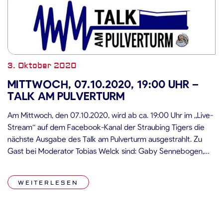
3. Oktober 2020
MITTWOCH, 07.10.2020, 19:00 UHR –
TALK AM PULVERTURM
Am Mittwoch, den 07.10.2020, wird ab ca. 19:00 Uhr im „Live-
Stream“ auf dem Facebook-Kanal der Straubing Tigers die
nächste Ausgabe des Talk am Pulverturm ausgestrahlt. Zu
Gast bei Moderator Tobias Welck sind: Gaby Sennebogen,
Geschäftsführerin der Straubing Tigers Jason Dunham,
Sportlicher Leiter der Straubing Tigers Christoph Kämpf,
WEITERLESEN
Brauereidirektor der Karmeliten Brauerei Straubing die beiden
Tigers-Spieler […]