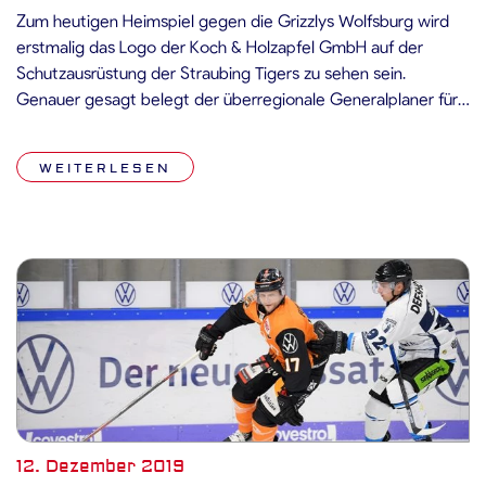
Zum heutigen Heimspiel gegen die Grizzlys Wolfsburg wird
erstmalig das Logo der Koch & Holzapfel GmbH auf der
Schutzausrüstung der Straubing Tigers zu sehen sein.
Genauer gesagt belegt der überregionale Generalplaner für
Industrie-Bauten die Werbefläche auf jeweils einer Vorder-
und Rückseite der Hosenbeine und erweitert somit sein
WEITERLESEN
bestehendes Werbepaket. Bereits seit 2017 engagiert sich
die […]
12. Dezember 2019