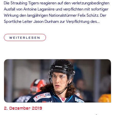
Die Straubing Tigers reagieren auf den verletzungsbedingten
Ausfall von Antoine Laganière und verpflichten mit sofortiger
Wirkung den langjährigen Nationalstürmer Felix Schütz. Der
Sportliche Leiter Jason Dunham zur Verpflichtung des
gebürtigen Erdingers: „Felix hat sich bei Saisonbeginn in
Straubing fit gehalten und mit dem Team trainiert. Daher
WEITERLESEN
kennt er seine Mitspieler, die Trainer und das Umfeld […]
2. Dezember 2019