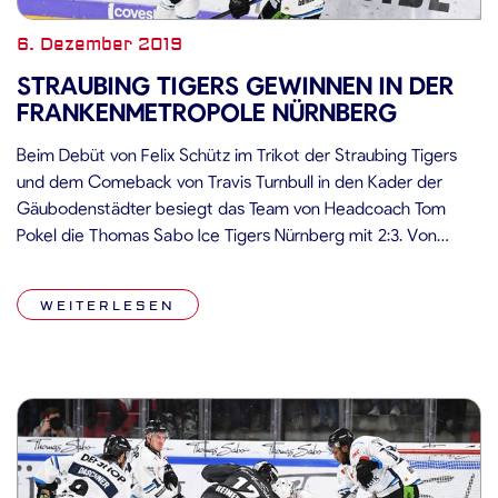
6. Dezember 2019
STRAUBING TIGERS GEWINNEN IN DER
FRANKENMETROPOLE NÜRNBERG
Beim Debüt von Felix Schütz im Trikot der Straubing Tigers
und dem Comeback von Travis Turnbull in den Kader der
Gäubodenstädter besiegt das Team von Headcoach Tom
Pokel die Thomas Sabo Ice Tigers Nürnberg mit 2:3. Von
Beginn an zeigten die Straubing Tigers, dass sie die Partie für
sich entscheiden wollten. Die Gäste dominierten die […]
WEITERLESEN