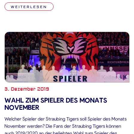
sieben Scorerpunkten aus 23 Partien einen wichtigen Faktor
WEITERLESEN
für die derzeitige Ausgeglichenheit der „Abteilung Attacke“
im […]
3. Dezember 2019
WAHL ZUM SPIELER DES MONATS
NOVEMBER
Welcher Spieler der Straubing Tigers soll Spieler des Monats
November werden? Die Fans der Straubing Tigers können
auch 2019/2020 an der beliebten Wahl zum Spieler des