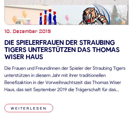
10. Dezember 2019
DIE SPIELERFRAUEN DER STRAUBING
TIGERS UNTERSTÜTZEN DAS THOMAS
WISER HAUS
Die Frauen und Freundinnen der Spieler der Straubing Tigers
unterstützen in diesem Jahr mit ihrer traditionellen
Benefizaktion in der Vorweihnachtszeit das Thomas Wiser
Haus, das seit September 2019 die Trägerschaft für das
ehemalige Kreiskinderhaus in der Donaugasse 40 in Straubing
übernommen hat. Aktuell werden in der Einrichtung 42 Kinder
WEITERLESEN
in fünf Gruppen betreut, darunter 24 […]