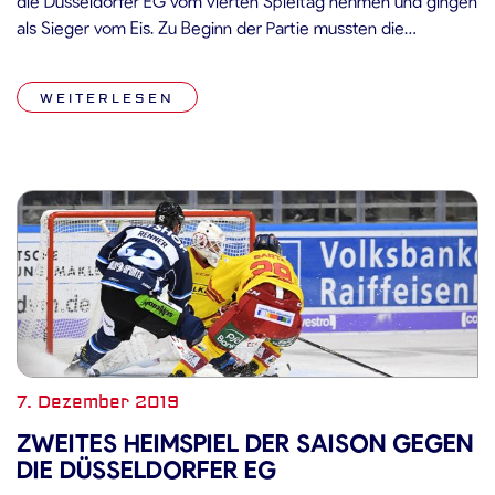
die Düsseldorfer EG vom vierten Spieltag nehmen und gingen
als Sieger vom Eis. Zu Beginn der Partie mussten die
Straubing Tigers früh einen Dämpfer hinnehmen: Die
Unparteiischen schickten Benedikt Schopper nach einem
WEITERLESEN
Beinstellen auf die Strafbank, im anschließenden Powerplay
[…]
7. Dezember 2019
ZWEITES HEIMSPIEL DER SAISON GEGEN
DIE DÜSSELDORFER EG