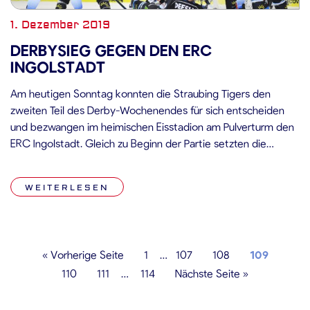
1. Dezember 2019
DERBYSIEG GEGEN DEN ERC
INGOLSTADT
Am heutigen Sonntag konnten die Straubing Tigers den
zweiten Teil des Derby-Wochenendes für sich entscheiden
und bezwangen im heimischen Eisstadion am Pulverturm den
ERC Ingolstadt. Gleich zu Beginn der Partie setzten die
Straubing Tigers ein deutliches Ausrufezeichen, nach
schönem Zuspiel von Marcel Brandt traf Kael Mouillierat
WEITERLESEN
sehenswert zum 1:0. Im weiteren Verlauf des ersten
Spielabschnitts […]
« Vorherige Seite
1
…
107
108
109
110
111
…
114
Nächste Seite »