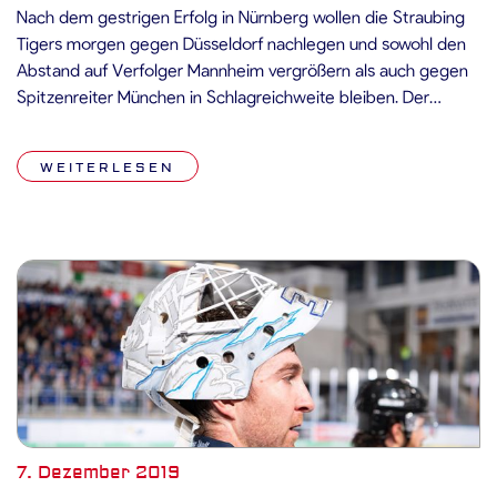
Nach dem gestrigen Erfolg in Nürnberg wollen die Straubing
Tigers morgen gegen Düsseldorf nachlegen und sowohl den
Abstand auf Verfolger Mannheim vergrößern als auch gegen
Spitzenreiter München in Schlagreichweite bleiben. Der
Monat November verlief für die Düsseldorfer EG eher
durchwachsen: Von sieben Spielen konnte das Team von
WEITERLESEN
Harold Kreis zwei für sich entscheiden, was eine […]
7. Dezember 2019