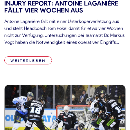
INJURY REPORT: ANTOINE LAGANIÈRE
FÄLLT VIER WOCHEN AUS
Antoine Laganière fällt mit einer Unterköperverletzung aus
und steht Headcoach Tom Pokel damit für etwa vier Wochen
nicht zur Verfügung. Untersuchungen bei Teamarzt Dr. Markus
Vogt haben die Notwendigkeit eines operativen Eingriffs
gezeigt. Dieser wird schnellstmöglich durchgeführt und der
Stürmer der Straubing Tigers begibt sich im Anschluss in die
WEITERLESEN
bewährten Hände des Reha-Teams um Sporttherapeut […]