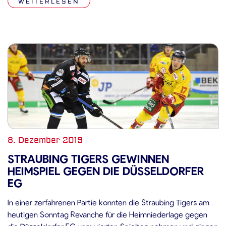
WEITERLESEN
Aktion geht wie jedes Jahr vollumfänglich an die
Benefizaktion „Freude durch […]
8. Dezember 2019
STRAUBING TIGERS GEWINNEN
HEIMSPIEL GEGEN DIE DÜSSELDORFER
EG
In einer zerfahrenen Partie konnten die Straubing Tigers am
heutigen Sonntag Revanche für die Heimniederlage gegen