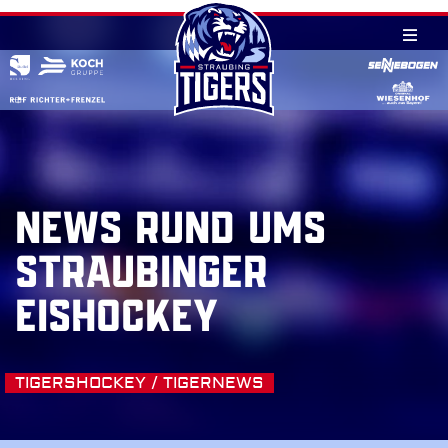
Skip
to
content
NEWS RUND UMS
STRAUBINGER
EISHOCKEY
TIGERSHOCKEY / TIGERNEWS