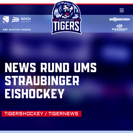
Skip
to
content
NEWS RUND UMS
STRAUBINGER
EISHOCKEY
TIGERSHOCKEY / TIGERNEWS