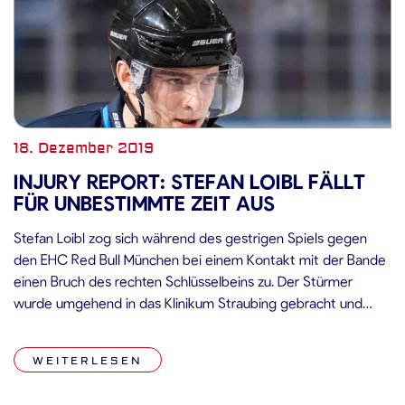
18. Dezember 2019
INJURY REPORT: STEFAN LOIBL FÄLLT
FÜR UNBESTIMMTE ZEIT AUS
Stefan Loibl zog sich während des gestrigen Spiels gegen
den EHC Red Bull München bei einem Kontakt mit der Bande
einen Bruch des rechten Schlüsselbeins zu. Der Stürmer
wurde umgehend in das Klinikum Straubing gebracht und
noch in der Nacht von Dr. Markus Vogt erfolgreich operiert.
Über die Dauer des Heilungsverlaufs und zu einer Rückkehr
WEITERLESEN
[…]