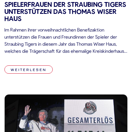
SPIELERFRAUEN DER STRAUBING TIGERS
UNTERSTÜTZEN DAS THOMAS WISER
HAUS
Im Rahmen ihrer vorweihnachtlichen Benefizaktion
unterstützen die Frauen und Freundinnen der Spieler der
Straubing Tigers in diesem Jahr das Thomas Wiser Haus,
welches die Trägerschaft für das ehemalige Kreiskinderhaus
in der Donaugasse 40 in Straubing übernommen hat. Bisher
wurde das Kreiskinderhaus Straubing vom Landkreis
WEITERLESEN
Straubing-Bogen als Regiebetrieb geführt. Zum 1. September
ging es in das […]