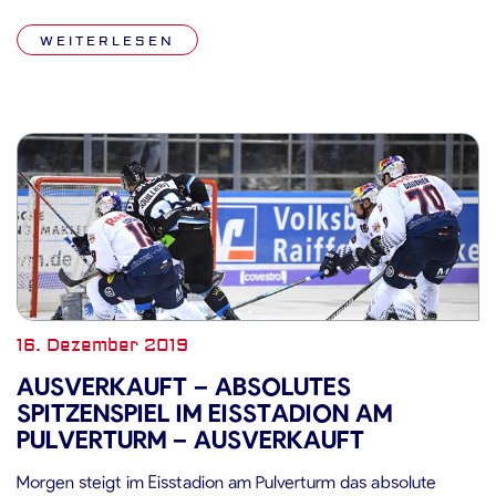
Beide Mannschaften schenkten sich nichts, es entwickelte
WEITERLESEN
sich ein ausgeglichener und hochklassiger Schlagabtausch.
Nur Zählbares war im […]
16. Dezember 2019
AUSVERKAUFT – ABSOLUTES
SPITZENSPIEL IM EISSTADION AM
PULVERTURM – AUSVERKAUFT
Morgen steigt im Eisstadion am Pulverturm das absolute