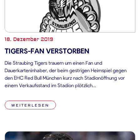
18. Dezember 2019
TIGERS-FAN VERSTORBEN
Die Straubing Tigers trauern um einen Fan und
Dauerkarteninhaber, der beim gestrigen Heimspiel gegen
den EHC Red Bull München kurz nach Stadionöffnung vor
einem Verkaufsstand im Stadion plötzlich
zusammengebrochen ist. Trotz sofort eingeleiteter
Maßnahmen ist der Fan nach dem Transport ins Krankenhaus
WEITERLESEN
dort noch am gestrigen Abend verstorben. Unser aufrichtiges
Mitgefühl gilt seiner Familie.