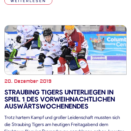
WEITERLESEN
momentan der ärgste Verfolger […]
20. Dezember 2019
STRAUBING TIGERS UNTERLIEGEN IN
SPIEL 1 DES VORWEIHNACHTLICHEN
AUSWÄRTSWOCHENENDES
Trotz hartem Kampf und großer Leidenschaft mussten sich
die Straubing Tigers am heutigen Freitagabend dem