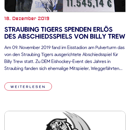
18. Dezember 2019
STRAUBING TIGERS SPENDEN ERLÖS
DES ABSCHIEDSSPIELS VON BILLY TREW
Am 09. November 2019 fand im Eisstadion am Pulverturm das
von den Straubing Tigers ausgerichtete Abschiedsspiel für
Billy Trew statt. Zu DEM Eishockey-Event des Jahres in
Straubing fanden sich ehemalige Mitspieler, Weggefährten
und wahre Legenden des Straubinger Kufensports
zusammen, um gemeinsam mit Billy Trew diesen besonderen
WEITERLESEN
Tag gebührend zu feiern. Unter ihnen waren Eishockey-
Größen wie […]