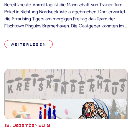
Bereits heute Vormittag ist die Mannschaft von Trainer Tom
Pokel in Richtung Nordseeküste aufgebrochen. Dort erwartet
die Straubing Tigers am morgigen Freitag das Team der
Fischtown Pinguins Bremerhaven. Die Gastgeber konnten im
Dezember bisher vier von sechs Spielen gewinnen, die
Niederlagen gegen Ingolstadt mit 4:3 und gegen die
WEITERLESEN
Düsseldorfer EG mit 3:2 n.V. fielen jedes […]
19. Dezember 2019