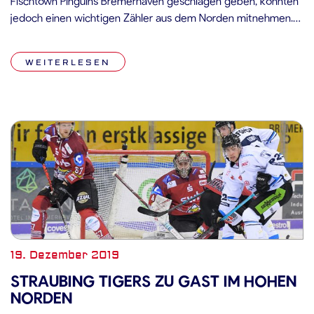
Fischtown Pinguins Bremerhaven geschlagen geben, konnten
jedoch einen wichtigen Zähler aus dem Norden mitnehmen.
Von Beginn an zeichnete sich ab, dass sich in der Eisarena
Bremerhaven zwei Teams auf Augenhöhe gegenüberstanden.
WEITERLESEN
Beide Mannschaften kamen gut aus der Kabine und kreierten
[…]
19. Dezember 2019
STRAUBING TIGERS ZU GAST IM HOHEN
NORDEN