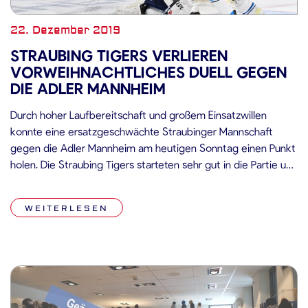
22. Dezember 2019
STRAUBING TIGERS VERLIEREN
VORWEIHNACHTLICHES DUELL GEGEN
DIE ADLER MANNHEIM
Durch hoher Laufbereitschaft und großem Einsatzwillen
konnte eine ersatzgeschwächte Straubinger Mannschaft
gegen die Adler Mannheim am heutigen Sonntag einen Punkt
holen. Die Straubing Tigers starteten sehr gut in die Partie und
konnten bereits in den Anfangsminuten einige sehr gute
Chancen kreieren. Eine davon versenkte Felix Schütz in der
WEITERLESEN
dritten Minute zur frühen Führung für die […]