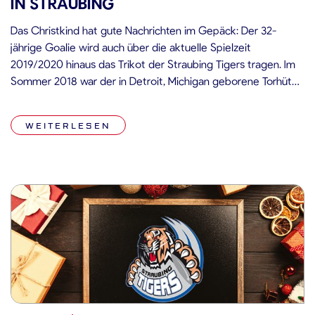
IN STRAUBING
Das Christkind hat gute Nachrichten im Gepäck: Der 32-
jährige Goalie wird auch über die aktuelle Spielzeit
2019/2020 hinaus das Trikot der Straubing Tigers tragen. Im
Sommer 2018 war der in Detroit, Michigan geborene Torhüter
mit beeindruckenden AHL- sowie NHL-Referenzen nach
Straubing gekommen und bestreitet aktuell seine zweite
WEITERLESEN
Saison in Niederbayern. „Jeff stellt sich als vorbildlicher […]