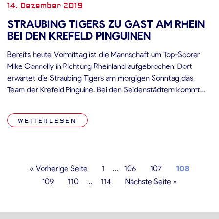
14. Dezember 2019
STRAUBING TIGERS ZU GAST AM RHEIN
BEI DEN KREFELD PINGUINEN
Bereits heute Vormittag ist die Mannschaft um Top-Scorer
Mike Connolly in Richtung Rheinland aufgebrochen. Dort
erwartet die Straubing Tigers am morgigen Sonntag das
Team der Krefeld Pinguine. Bei den Seidenstädtern kommt
zur derzeitigen finanziellen Schieflage eine sportliche Talfahrt
mit sieben Siegen und 19 Niederlagen in 26 Spielen hinzu. Als
WEITERLESEN
Folge daraus musste am Donnerstag Cheftrainer […]
« Vorherige Seite
1
…
106
107
108
109
110
…
114
Nächste Seite »