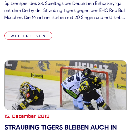
Spitzenspiel des 28. Spieltags der Deutschen Eishockeyliga
mit dem Derby der Straubing Tigers gegen den EHC Red Bull
München. Die Münchner stehen mit 20 Siegen und erst sieben
Niederlagen derzeit an der Spitze der Tabelle der Deutschen
Eishockeyliga. Nach einem unheimlich starken Auftakt in die
WEITERLESEN
aktuelle Spielzeit […]
15. Dezember 2019
STRAUBING TIGERS BLEIBEN AUCH IN