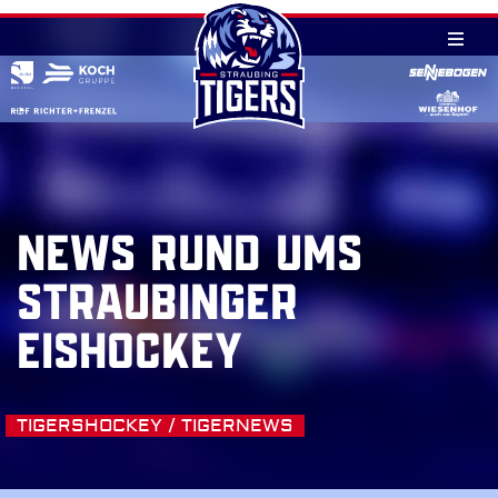
Skip
to
content
NEWS RUND UMS
STRAUBINGER
EISHOCKEY
TIGERSHOCKEY / TIGERNEWS