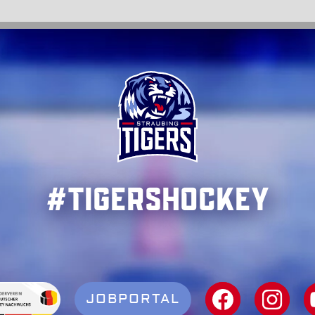
#TigersHockey
JOBPORTAL