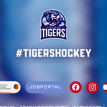
#TigersHockey
JOBPORTAL