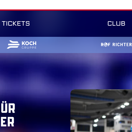
TICKETS
CLUB
für
er