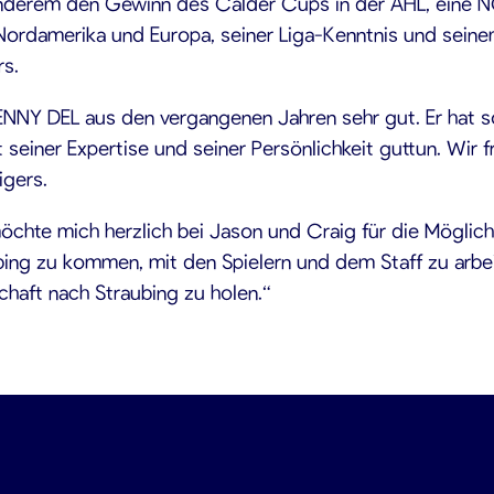
er anderem den Gewinn des Calder Cups in der AHL, ein
 Nordamerika und Europa, seiner Liga-Kenntnis und seinem
rs.
PENNY DEL aus den vergangenen Jahren sehr gut. Er hat so
einer Expertise und seiner Persönlichkeit guttun. Wir fr
igers.
chte mich herzlich bei Jason und Craig für die Möglichk
bing zu kommen, mit den Spielern und dem Staff zu arbei
chaft nach Straubing zu holen.“