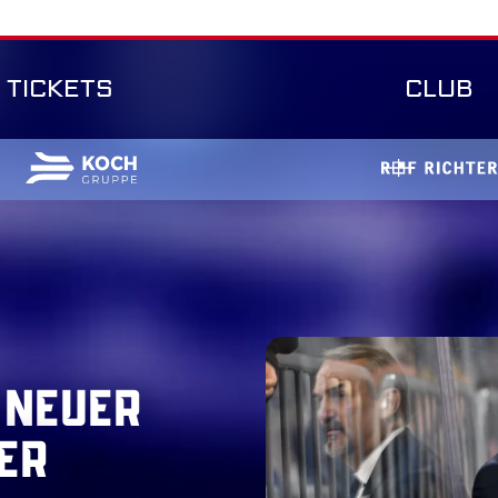
TICKETS
CLUB
 neuer
er