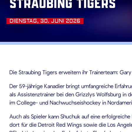
Straubing Tigers
DIENSTAG, 30. JUNI 2026
.06.20
Die Straubing Tigers erweitern ihr Trainerteam: Ga
Der 59-jährige Kanadier bringt umfangreiche Erfahr
als Assistenztrainer bei den Grizzlys Wolfsburg in
im College- und Nachwuchseishockey in Nordamerika,
Auch als Spieler kann Shuchuk auf eine erfolgreiche
dort für die Detroit Red Wings sowie die Los Angele