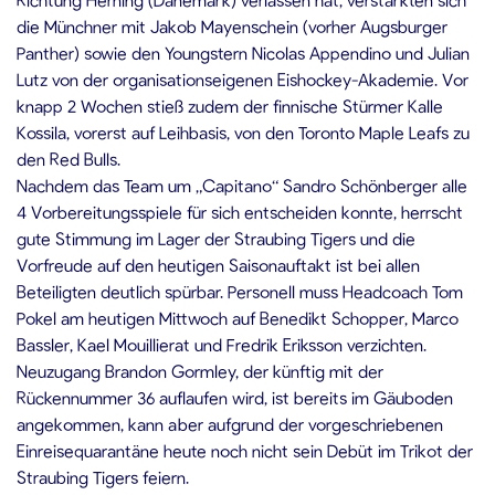
die Münchner mit Jakob Mayenschein (vorher Augsburger
Panther) sowie den Youngstern Nicolas Appendino und Julian
Lutz von der organisationseigenen Eishockey-Akademie. Vor
knapp 2 Wochen stieß zudem der finnische Stürmer Kalle
Kossila, vorerst auf Leihbasis, von den Toronto Maple Leafs zu
den Red Bulls.
Nachdem das Team um „Capitano“ Sandro Schönberger alle
4 Vorbereitungsspiele für sich entscheiden konnte, herrscht
gute Stimmung im Lager der Straubing Tigers und die
Vorfreude auf den heutigen Saisonauftakt ist bei allen
Beteiligten deutlich spürbar. Personell muss Headcoach Tom
Pokel am heutigen Mittwoch auf Benedikt Schopper, Marco
Bassler, Kael Mouillierat und Fredrik Eriksson verzichten.
Neuzugang Brandon Gormley, der künftig mit der
Rückennummer 36 auflaufen wird, ist bereits im Gäuboden
angekommen, kann aber aufgrund der vorgeschriebenen
Einreisequarantäne heute noch nicht sein Debüt im Trikot der
Straubing Tigers feiern.