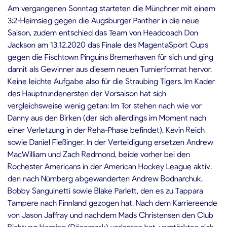
Am vergangenen Sonntag starteten die Münchner mit einem
3:2-Heimsieg gegen die Augsburger Panther in die neue
Saison, zudem entschied das Team von Headcoach Don
Jackson am 13.12.2020 das Finale des MagentaSport Cups
gegen die Fischtown Pinguins Bremerhaven für sich und ging
damit als Gewinner aus diesem neuen Turnierformat hervor.
Keine leichte Aufgabe also für die Straubing Tigers. Im Kader
des Hauptrundenersten der Vorsaison hat sich
vergleichsweise wenig getan: Im Tor stehen nach wie vor
Danny aus den Birken (der sich allerdings im Moment nach
einer Verletzung in der Reha-Phase befindet), Kevin Reich
sowie Daniel Fießinger. In der Verteidigung ersetzen Andrew
MacWilliam und Zach Redmond, beide vorher bei den
Rochester Americans in der American Hockey League aktiv,
den nach Nürnberg abgewanderten Andrew Bodnarchuk,
Bobby Sanguinetti sowie Blake Parlett, den es zu Tappara
Tampere nach Finnland gezogen hat. Nach dem Karriereende
von Jason Jaffray und nachdem Mads Christensen den Club
Richtung Herning (Dänemark) verlassen hat, verstärkten sich