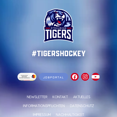
#TigersHockey
JOBPORTAL
NEWSLETTER
KONTAKT
AKTUELLES
INFORMATIONSPFLICHTEN
DATENSCHUTZ
IMPRESSUM
NACHHALTIGKEIT