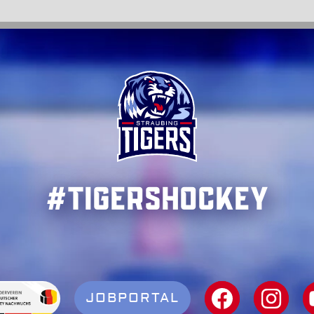
#TigersHockey
JOBPORTAL