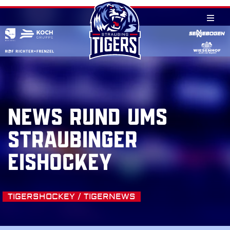
Skip
to
content
NEWS RUND UMS
STRAUBINGER
EISHOCKEY
TIGERSHOCKEY / TIGERNEWS