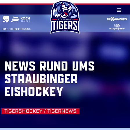
Skip
to
content
NEWS RUND UMS
STRAUBINGER
EISHOCKEY
TIGERSHOCKEY / TIGERNEWS