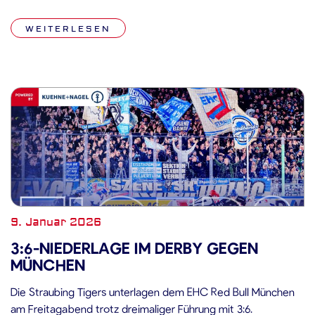
die Gastgeber jedoch nicht mehr entscheidend unter Druck
setzen. Die Entscheidung fiel in der Schlussphase durch einen
WEITERLESEN
Treffer ins leere Tor. Spiel Die Partie […]
9. Januar 2026
3:6-NIEDERLAGE IM DERBY GEGEN
MÜNCHEN
Die Straubing Tigers unterlagen dem EHC Red Bull München
am Freitagabend trotz dreimaliger Führung mit 3:6.