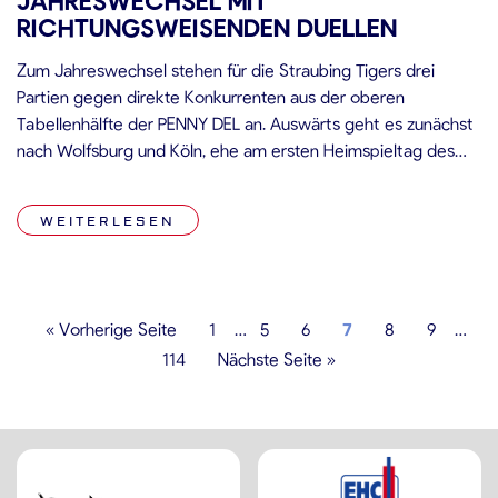
JAHRESWECHSEL MIT
RICHTUNGSWEISENDEN DUELLEN
Zum Jahreswechsel stehen für die Straubing Tigers drei
Partien gegen direkte Konkurrenten aus der oberen
Tabellenhälfte der PENNY DEL an. Auswärts geht es zunächst
nach Wolfsburg und Köln, ehe am ersten Heimspieltag des
neuen Jahres der ERC Ingolstadt am Pulverturm gastiert. Alle
drei Gegner befinden sich aktuell in guter Form und sind im
WEITERLESEN
Kampf um […]
« Vorherige Seite
1
…
5
6
7
8
9
…
114
Nächste Seite »