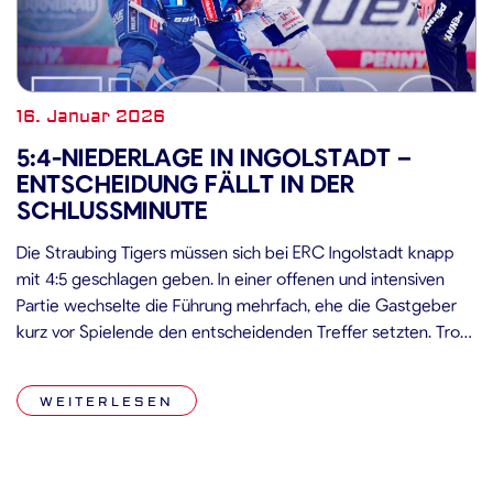
16. Januar 2026
5:4-NIEDERLAGE IN INGOLSTADT –
ENTSCHEIDUNG FÄLLT IN DER
SCHLUSSMINUTE
Die Straubing Tigers müssen sich bei ERC Ingolstadt knapp
mit 4:5 geschlagen geben. In einer offenen und intensiven
Partie wechselte die Führung mehrfach, ehe die Gastgeber
kurz vor Spielende den entscheidenden Treffer setzten. Trotz
großem Einsatz und vier eigener Tore blieb Straubing am
Ende ohne Punkt. Spiel Die Straubing Tigers erwischten einen
WEITERLESEN
aktiven Start und […]