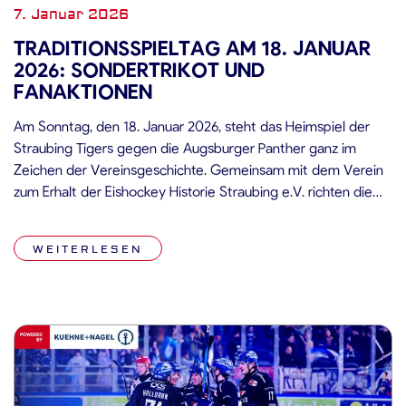
7. Januar 2026
TRADITIONSSPIELTAG AM 18. JANUAR
2026: SONDERTRIKOT UND
FANAKTIONEN
Am Sonntag, den 18. Januar 2026, steht das Heimspiel der
Straubing Tigers gegen die Augsburger Panther ganz im
Zeichen der Vereinsgeschichte. Gemeinsam mit dem Verein
zum Erhalt der Eishockey Historie Straubing e.V. richten die
Straubing Tigers einen umfassenden Traditionsspieltag aus,
der zahlreiche Programmpunkte für Fans und Wegbegleiter
WEITERLESEN
des Straubinger Eishockeys bereithält. Sondertrikot in
Anlehnung an […]