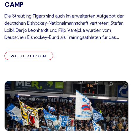
CAMP
Die Straubing Tigers sind auch im erweiterten Aufgebot der
deutschen Eishockey-Nationalmannschaft vertreten: Stefan
Loibl, Danjo Leonhardt und Filip Varejcka wurden vom
Deutschen Eishockey-Bund als Trainingsathleten für das
Olympia-Camp in Bozen (ITA) nominiert. Aufgrund der
späteren Anreise der NHL-Spieler ergänzen die drei Tigers ab
WEITERLESEN
Samstag, den 31. Januar 2026, das Aufgebot der
Nationalmannschaft. Neben mehreren Trainingseinheiten […]