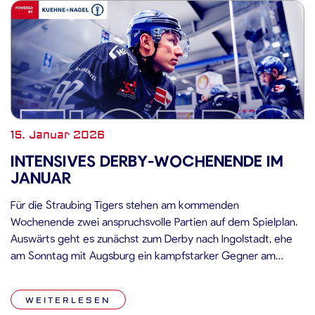
15. Januar 2026
INTENSIVES DERBY-WOCHENENDE IM
JANUAR
Für die Straubing Tigers stehen am kommenden
Wochenende zwei anspruchsvolle Partien auf dem Spielplan.
Auswärts geht es zunächst zum Derby nach Ingolstadt, ehe
am Sonntag mit Augsburg ein kampfstarker Gegner am
Pulverturm gastiert. Auch wenn vor der Olympia-Pause noch
weitere Begegnungen folgen, bieten diese beiden Spiele
WEITERLESEN
wichtige Standortbestimmungen im engen Tabellenumfeld.