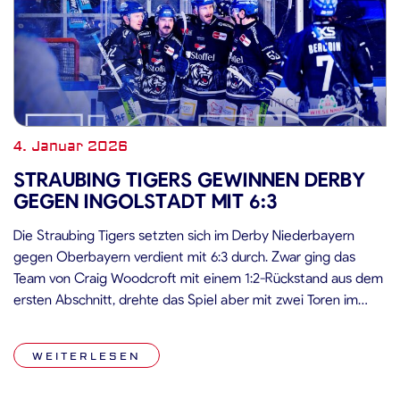
4. Januar 2026
STRAUBING TIGERS GEWINNEN DERBY
GEGEN INGOLSTADT MIT 6:3
Die Straubing Tigers setzten sich im Derby Niederbayern
gegen Oberbayern verdient mit 6:3 durch. Zwar ging das
Team von Craig Woodcroft mit einem 1:2-Rückstand aus dem
ersten Abschnitt, drehte das Spiel aber mit zwei Toren im
Mitteldrittel und sorgte mit drei weiteren Treffern im
Schlussabschnitt für klare Verhältnisse. Mann des Spiels auf
WEITERLESEN
Seiten der Straubinger […]