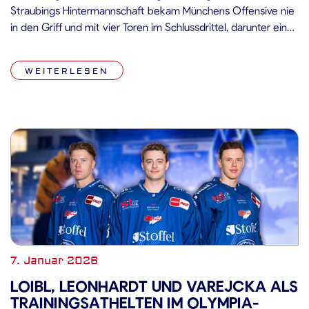
Straubings Hintermannschaft bekam Münchens Offensive nie
in den Griff und mit vier Toren im Schlussdrittel, darunter ein
Empty-net-Treffer, sicherten sich die Oberbayern schließlich
den Erfolg. Ausgangslage Am 38. Spieltag der PENNY DEL
WEITERLESEN
bekamen es die Straubing Tigers mit dem […]
7. Januar 2026
LOIBL, LEONHARDT UND VAREJCKA ALS
TRAININGSATHELTEN IM OLYMPIA-