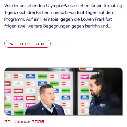
Vor der anstehenden Olympia-Pause stehen für die Straubing
Tigers noch drei Partien innerhalb von fünf Tagen auf dem
Programm. Auf ein Heimspiel gegen die Löwen Frankfurt
folgen zwei weitere Begegnungen gegen Iserlohn und
Nürnberg. Nach zuletzt vier Niederlagen in Serie geht es für
die Tigers darum, Stabilität und Konstanz zurückzugewinnen
WEITERLESEN
und sich vor der Unterbrechung […]
20. Januar 2026