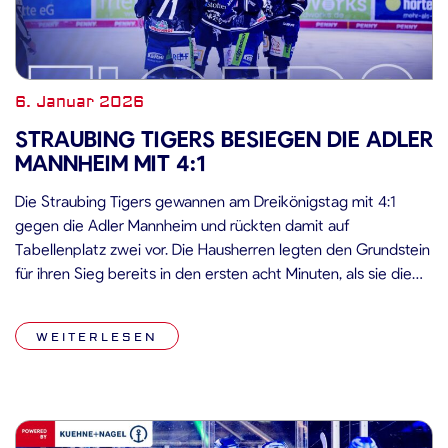
6. Januar 2026
STRAUBING TIGERS BESIEGEN DIE ADLER
MANNHEIM MIT 4:1
Die Straubing Tigers gewannen am Dreikönigstag mit 4:1
gegen die Adler Mannheim und rückten damit auf
Tabellenplatz zwei vor. Die Hausherren legten den Grundstein
für ihren Sieg bereits in den ersten acht Minuten, als sie die
Gäste mit 3:0 überrollten. Nach dem zwischenzeitlichen
Gegentor von Gilmour keimte bei den Adlern nochmals
WEITERLESEN
Hoffnung auf, doch Madden […]