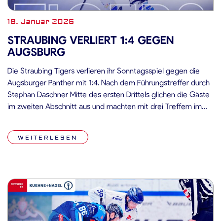
18. Januar 2026
STRAUBING VERLIERT 1:4 GEGEN
AUGSBURG
Die Straubing Tigers verlieren ihr Sonntagsspiel gegen die
Augsburger Panther mit 1:4. Nach dem Führungstreffer durch
Stephan Daschner Mitte des ersten Drittels glichen die Gäste
im zweiten Abschnitt aus und machten mit drei Treffern im
dritten alles klar. Alexander Blank traf in einer phasenweise
recht zerfahrenen Partie doppelt. Auch die Anwesenheit
WEITERLESEN
zahlreicher Spieler-Legenden der 90er-Jahre […]