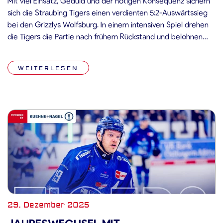
Mit viel Einsatz, Geduld und der nötigen Konsequenz sichern
sich die Straubing Tigers einen verdienten 5:2-Auswärtssieg
bei den Grizzlys Wolfsburg. In einem intensiven Spiel drehen
die Tigers die Partie nach frühem Rückstand und belohnen
sich zum Abschluss des Jahres 2025 mit drei wichtigen
Punkten. Spiel Die Partie begann mit Vorteilen für die Grizzlys
WEITERLESEN
Wolfsburg, die […]
29. Dezember 2025