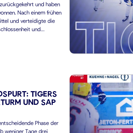
e zurückgekehrt und haben
ewonnen. Nach einem frühen
ttel und verteidigte die
schlossenheit und
r Intensität und frühen
SPURT: TIGERS
RTURM UND SAP
entscheidende Phase der
lb weniger Tage drei