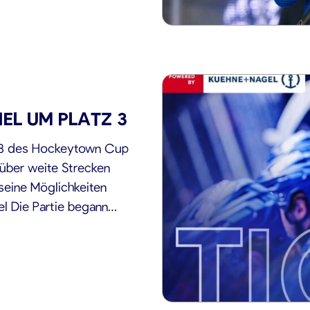
IEL UM PLATZ 3
z 3 des Hockeytown Cup
 über weite Strecken
seine Möglichkeiten
l Die Partie begann
rüh ins Risiko gehen – […]