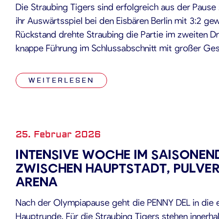
Die Straubing Tigers sind erfolgreich aus der Paus
ihr Auswärtsspiel bei den Eisbären Berlin mit 3:2 g
Rückstand drehte Straubing die Partie im zweiten Dri
knappe Führung im Schlussabschnitt mit großer Ge
Einsatzbereitschaft. Spiel Die Partie begann mit hohe
Strafzeiten auf beiden […]
WEITERLESEN
25. Februar 2026
INTENSIVE WOCHE IM SAISONEND
ZWISCHEN HAUPTSTADT, PULVE
ARENA
Nach der Olympiapause geht die PENNY DEL in die 
Hauptrunde. Für die Straubing Tigers stehen innerha