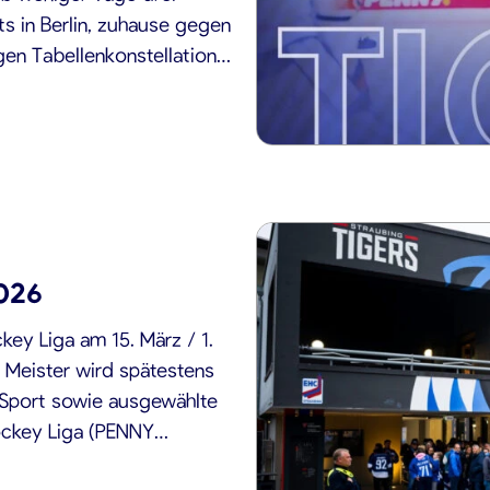
s in Berlin, zuhause gegen
en Tabellenkonstellation
hl im Kampf um die direkte
026
ey Liga am 15. März / 1.
 Meister wird spätestens
taSport sowie ausgewählte
ockey Liga (PENNY
026 mit den letzten […]