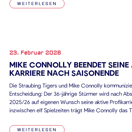
WEITERLESEN
23. Februar 2026
MIKE CONNOLLY BEENDET SEINE 
KARRIERE NACH SAISONENDE
Die Straubing Tigers und Mike Connolly kommunizi
Entscheidung: Der 36-jährige Stürmer wird nach Abs
2025/26 auf eigenen Wunsch seine aktive Profikarri
inzwischen elf Spielzeiten trägt Mike Connolly das T
zwei davon als Kapitän. Mit seiner außergewöhnlichen
Übersicht prägte der Kanadier über mehr als ein […]
WEITERLESEN