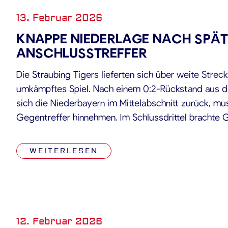
13. Februar 2026
KNAPPE NIEDERLAGE NACH SPÄ
ANSCHLUSSTREFFER
Die Straubing Tigers lieferten sich über weite Streck
umkämpftes Spiel. Nach einem 0:2-Rückstand aus de
sich die Niederbayern im Mittelabschnitt zurück, mu
Gegentreffer hinnehmen. Im Schlussdrittel brachte G
Ende noch einmal heran, für einen Sieg reichte es a
[…]
WEITERLESEN
12. Februar 2026