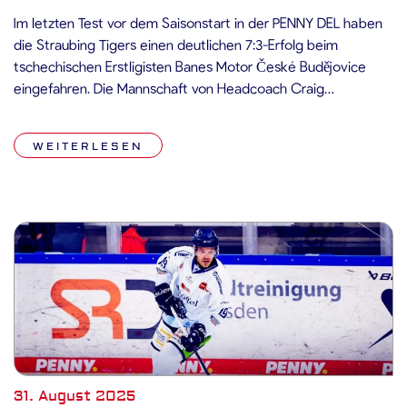
Im letzten Test vor dem Saisonstart in der PENNY DEL haben
die Straubing Tigers einen deutlichen 7:3-Erfolg beim
tschechischen Erstligisten Banes Motor České Budějovice
eingefahren. Die Mannschaft von Headcoach Craig
Woodcroft zeigte sich über weite Strecken souverän und
verabschiedet sich mit Rückenwind in die kommende
WEITERLESEN
Spielzeit. Im letzten Testspiel vor dem Start der PENNY DEL
[…]
31. August 2025