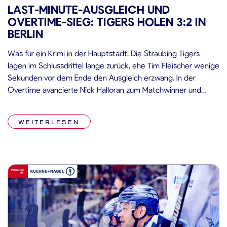
LAST-MINUTE-AUSGLEICH UND
OVERTIME-SIEG: TIGERS HOLEN 3:2 IN
BERLIN
Was für ein Krimi in der Hauptstadt! Die Straubing Tigers
lagen im Schlussdrittel lange zurück, ehe Tim Fleischer wenige
Sekunden vor dem Ende den Ausgleich erzwang. In der
Overtime avancierte Nick Halloran zum Matchwinner und
sicherte den Niederbayern zwei Punkte beim amtierenden
Meister. Spiel Die Partie in der Uber Arena begann mit viel
WEITERLESEN
Intensität. Beide […]