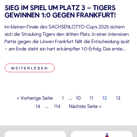
SIEG IM SPIEL UM PLATZ 3 – TIGERS
GEWINNEN 1:0 GEGEN FRANKFURT!
Im kleinen Finale des SACHSENLOTTO-Cups 2025 sichern
sich die Straubing Tigers den dritten Platz. In einer intensiven
Partie gegen die Löwen Frankfurt fällt die Entscheidung spät
– am Ende steht ein hart erkämpfter 1:0-Erfolg. Das erste
Drittel in Dresden war von Beginn an hart umkämpft. Beide
Teams starteten körperbetont, die ersten elf Minuten gab es
WEITERLESEN
[…]
« Vorherige Seite
1
…
10
11
12
13
14
…
114
Nächste Seite »