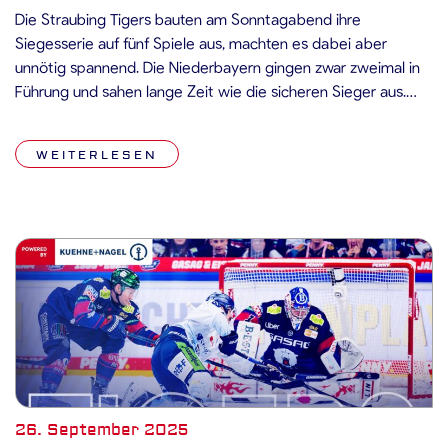
Die Straubing Tigers bauten am Sonntagabend ihre
Siegesserie auf fünf Spiele aus, machten es dabei aber
unnötig spannend. Die Niederbayern gingen zwar zweimal in
Führung und sahen lange Zeit wie die sicheren Sieger aus.
Doch die Augsburger Panther um ihren Kapitän, Ex-Tiger Max
Renner, steckten nie auf und kamen wieder heran. Ein
WEITERLESEN
Überzahltor von Tim […]
26. September 2025