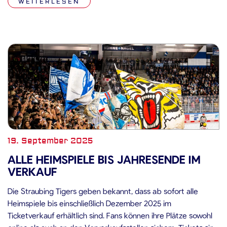
WEITERLESEN
Nick Halloran mit ihren Treffern für […]
19. September 2025
ALLE HEIMSPIELE BIS JAHRESENDE IM
VERKAUF
Die Straubing Tigers geben bekannt, dass ab sofort alle
Heimspiele bis einschließlich Dezember 2025 im
Ticketverkauf erhältlich sind. Fans können ihre Plätze sowohl