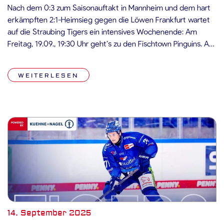
Nach dem 0:3 zum Saisonauftakt in Mannheim und dem hart
erkämpften 2:1-Heimsieg gegen die Löwen Frankfurt wartet
auf die Straubing Tigers ein intensives Wochenende: Am
Freitag, 19.09., 19:30 Uhr geht’s zu den Fischtown Pinguins. Am
Sonntag, 21.09., 16:30 Uhr steigt dann das Derby am
Pulverturm gegen den EHC Red Bull München. Pinguins
WEITERLESEN
Bremerhaven vs. Straubing […]
14. September 2025