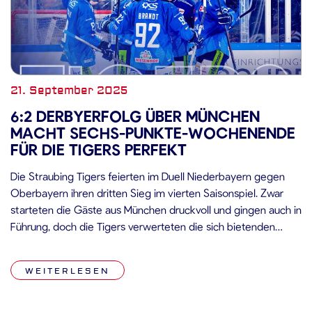
21. September 2025
6:2 DERBYERFOLG ÜBER MÜNCHEN
MACHT SECHS-PUNKTE-WOCHENENDE
FÜR DIE TIGERS PERFEKT
Die Straubing Tigers feierten im Duell Niederbayern gegen
Oberbayern ihren dritten Sieg im vierten Saisonspiel. Zwar
starteten die Gäste aus München druckvoll und gingen auch in
Führung, doch die Tigers verwerteten die sich bietenden
Gelegenheiten eiskalt, profitierten immer wieder von
Gastgeschenken und konnten sich auf einen erneut starken
WEITERLESEN
Henrik Haukeland im Tor verlassen. Das Schlussdrittel […]