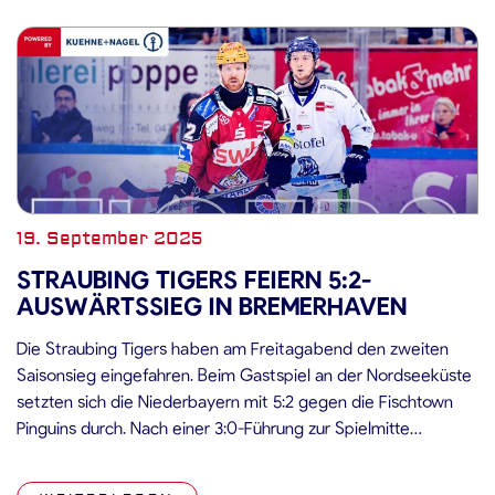
19. September 2025
STRAUBING TIGERS FEIERN 5:2-
AUSWÄRTSSIEG IN BREMERHAVEN
Die Straubing Tigers haben am Freitagabend den zweiten
Saisonsieg eingefahren. Beim Gastspiel an der Nordseeküste
setzten sich die Niederbayern mit 5:2 gegen die Fischtown
Pinguins durch. Nach einer 3:0-Führung zur Spielmitte
machten es die Hausherren im Schlussdrittel noch einmal
spannend, doch in den letzten Minuten sorgten Elis Hede und