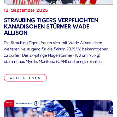
13. September 2025
STRAUBING TIGERS VERPFLICHTEN
KANADISCHEN STÜRMER WADE
ALLISON
Die Straubing Tigers freuen sich, mit Wade Allison einen
weiteren Neuzugang für die Saison 2025/26 bekanntgeben
zu dürfen. Der 27-jährige Flügelstürmer (188 cm, 95 kg)
stammt aus Myrtle, Manitoba (CAN) und bringt reichlich
internationale Erfahrung mit. Allison wurde beim NHL Draft
2016 in der 2. Runde (#52 overall) von den Philadelphia Flyers
WEITERLESEN
gezogen und absolvierte […]