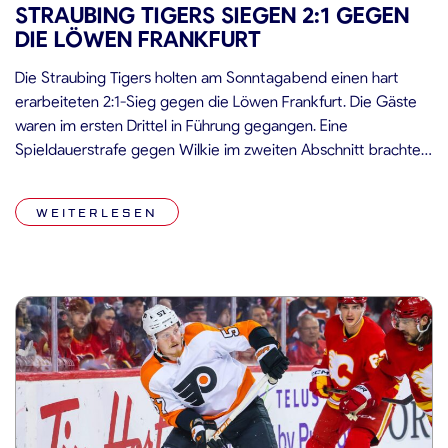
STRAUBING TIGERS SIEGEN 2:1 GEGEN
DIE LÖWEN FRANKFURT
Die Straubing Tigers holten am Sonntagabend einen hart
erarbeiteten 2:1-Sieg gegen die Löwen Frankfurt. Die Gäste
waren im ersten Drittel in Führung gegangen. Eine
Spieldauerstrafe gegen Wilkie im zweiten Abschnitt brachte
die Wende. Im folgenden fünfminütigen Überzahlspiel trafen
die Tigers zweimal und brachten die knappe Führung über die
WEITERLESEN
Zeit. Ausgangslage Beide Teams starteten mit Niederlagen
[…]