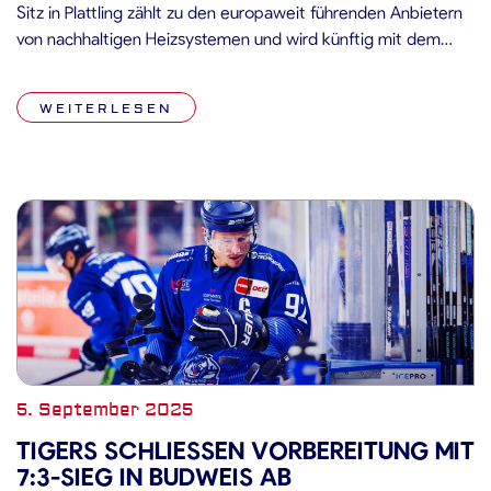
Sitz in Plattling zählt zu den europaweit führenden Anbietern
von nachhaltigen Heizsystemen und wird künftig mit dem
Schriftzug „KERMI Wärmepumpe“ auf den Hosen der Tigers-
Profis präsent sein. „Wir freuen uns sehr, mit KERMI ein
WEITERLESEN
Unternehmen aus der Region […]
5. September 2025
TIGERS SCHLIESSEN VORBEREITUNG MIT 7
:3-SIEG IN BUDWEIS AB