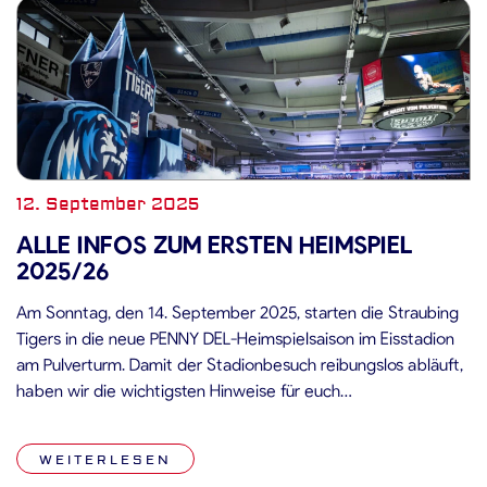
12. September 2025
ALLE INFOS ZUM ERSTEN HEIMSPIEL
2025/26
Am Sonntag, den 14. September 2025, starten die Straubing
Tigers in die neue PENNY DEL-Heimspielsaison im Eisstadion
am Pulverturm. Damit der Stadionbesuch reibungslos abläuft,
haben wir die wichtigsten Hinweise für euch
zusammengefasst: Öffnungszeiten & Zugänge:
Kassenregelung: Tickets:Vereinzelte Sitz- und
WEITERLESEN
Stehplatztickets sind noch im Online-Ticketshop verfügbar.