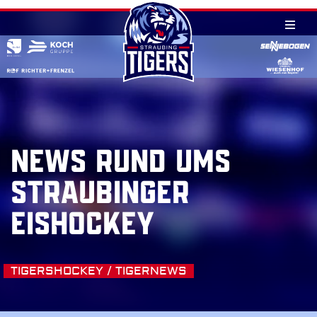
Skip
to
content
NEWS RUND UMS
STRAUBINGER
EISHOCKEY
TIGERSHOCKEY / TIGERNEWS