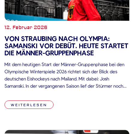
12. Februar 2026
VON STRAUBING NACH OLYMPIA:
SAMANSKI VOR DEBÜT. HEUTE STARTET
DIE MÄNNER-GRUPPENPHASE
Mit dem heutigen Start der Männer-Gruppenphase bei den
Olympische Winterspiele 2026 richtet sich der Blick des
deutschen Eishockeys nach Mailand. Mit dabei: Josh
Samanski. In der vergangenen Saison lief der Stürmer noch
für die Straubing Tigers in der DEL auf. Heute steht er im
Aufgebot der deutschen Nationalmannschaft und steht nach
WEITERLESEN
seinem NHL-Debüt für die […]