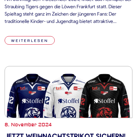
Straubing Tigers gegen die Löwen Frankfurt statt. Dieser
Spieltag steht ganz im Zeichen der jüngeren Fans: Der
traditionelle Kinder- und Jugendtag bietet attraktive
Eintrittspreise und ein besonderes Rahmenprogramm.
Highlights des Tages: • Ermäßigter Eintritt: Kinder bis 14 Jahre:
WEITERLESEN
1 Euro | Jugendliche bis 17 Jahre: 8 […]
8. November 2024
JETZT WEIHNACHTSTRIKOT SICHERN!