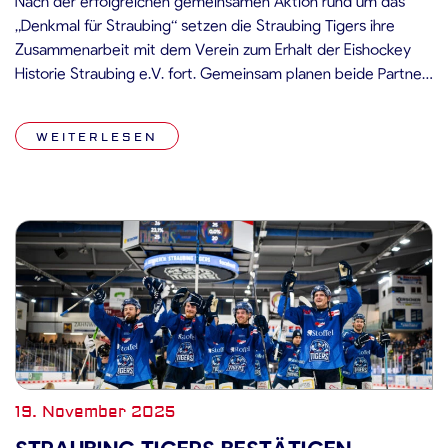
Nach der erfolgreichen gemeinsamen Aktion rund um das
„Denkmal für Straubing“ setzen die Straubing Tigers ihre
Zusammenarbeit mit dem Verein zum Erhalt der Eishockey
Historie Straubing e.V. fort. Gemeinsam planen beide Partner
einen besonderen Traditionsspieltag, der am Sonntag, den 18.
Januar 2026, im Rahmen des Heimspiels gegen die
WEITERLESEN
Augsburger Panther stattfinden wird. Der Traditionsspieltag
soll […]
19. November 2025