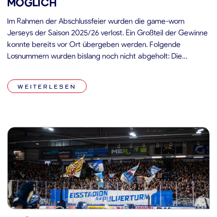
MÖGLICH
Im Rahmen der Abschlussfeier wurden die game-worn
Jerseys der Saison 2025/26 verlost. Ein Großteil der Gewinne
konnte bereits vor Ort übergeben werden. Folgende
Losnummern wurden bislang noch nicht abgeholt: Die
Gewinner haben ab sofort die Möglichkeit, ihre Trikots in der
Geschäftsstelle der Straubing Tigers abzuholen.
WEITERLESEN
Abholung:Montag bis Freitag, jeweils von 09:00 bis 15:00 Uhr
Bitte […]