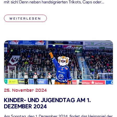
mit sich! Denn neben handsignierten Trikots, Caps oder
Ticketgutscheinen erhielten alle Gewinner zusätzlich einen
Apotheken-Gutschein der Einhorn Apotheke und eine
WEITERLESEN
Einladung zu einem exklusiven Meet & Greet mit den […]
25. November 2024
KINDER- UND JUGENDTAG AM 1.
DEZEMBER 2024
Am Sonntag, den 1. Dezember 2024, findet das Heimspiel der