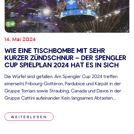
14. Mai 2024
WIE EINE TISCHBOMBE MIT SEHR
KURZER ZÜNDSCHNUR – DER SPENGLER
CUP SPIELPLAN 2024 HAT ES IN SICH
Die Würfel sind gefallen. Am Spengler Cup 2024 treffen
einerseits Fribourg-Gottéron, Pardubice und Kärpät in der
Gruppe Torriani sowie Straubing, Canada und Davos in der
Gruppe Cattini aufeinander. Kein langsames Abtasten
möglich. Bereits am ersten Tag kommt es am 96. Spengler
Cup zu zwei hochkarätigen Partien. Im Eröffnungsspiel will
WEITERLESEN
sich das ambitionierte Pardubice gegen Fribourg-Gottéron
[…]