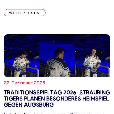
Straubing Tigers einen umfassenden Traditionsspieltag aus,
der zahlreiche Programmpunkte für Fans und Wegbegleiter
WEITERLESEN
des Straubinger Eishockeys bereithält. Sondertrikot in
Anlehnung an […]
27. Dezember 2025
TRADITIONSSPIELTAG 2026: STRAUBING
TIGERS PLANEN BESONDERES HEIMSPIEL
GEGEN AUGSBURG