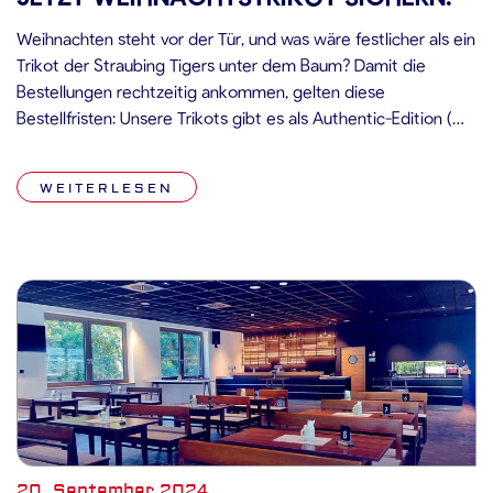
Weihnachten steht vor der Tür, und was wäre festlicher als ein
Trikot der Straubing Tigers unter dem Baum? Damit die
Bestellungen rechtzeitig ankommen, gelten diese
Bestellfristen: Unsere Trikots gibt es als Authentic-Edition (mit
aufgesticktem Logo, Spielernamen und -nummer) sowie als
Fantrikots und können ab sofort rund um die Uhr im
WEITERLESEN
Onlineshop der Straubing Tigers unter […]
20. September 2024