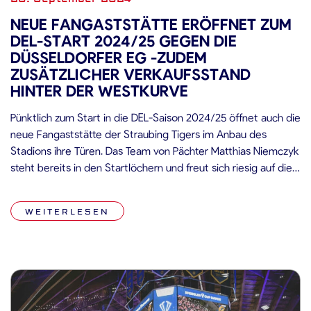
NEUE FANGASTSTÄTTE ERÖFFNET ZUM
DEL-START 2024/25 GEGEN DIE
DÜSSELDORFER EG -ZUDEM
ZUSÄTZLICHER VERKAUFSSTAND
HINTER DER WESTKURVE
Pünktlich zum Start in die DEL-Saison 2024/25 öffnet auch die
neue Fangaststätte der Straubing Tigers im Anbau des
Stadions ihre Türen. Das Team von Pächter Matthias Niemczyk
steht bereits in den Startlöchern und freut sich riesig auf die
ersten Gäste! Geöffnet ist zum Spiel gegen die DEG ab 18.00
Uhr – und auch bei allen […]
WEITERLESEN