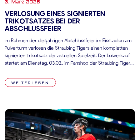
3. März 2026
VERLOSUNG EINES SIGNIERTEN
TRIKOTSATZES BEI DER
ABSCHLUSSFEIER
Im Rahmen der diesjährigen Abschlussfeier im Eisstadion am
Pulverturm verlosen die Straubing Tigers einen kompletten
signierten Trikotsatz der aktuellen Spielzeit. Der Losverkauf
startet am Dienstag, 03.03., im Fanshop der Straubing Tigers
zu den regulären Öffnungszeiten. Auch während der
Abschlussfeier können Lose noch bis kurz vor Beginn der
WEITERLESEN
Ziehung erworben werden. Der Preis pro Los beträgt […]