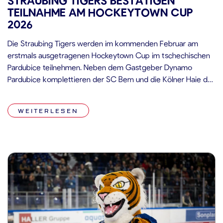
STRAUBING TIGERS BESTÄTIGEN
TEILNAHME AM HOCKEYTOWN CUP
2026
Die Straubing Tigers werden im kommenden Februar am
erstmals ausgetragenen Hockeytown Cup im tschechischen
Pardubice teilnehmen. Neben dem Gastgeber Dynamo
Pardubice komplettieren der SC Bern und die Kölner Haie das
hochkarätige Teilnehmerfeld des internationalen Turniers. Der
Hockeytown Cup wird vom 13. bis 15. Februar 2026 in der
WEITERLESEN
Enteria Arena Pardubice ausgetragen. Am Freitag stehen
beide […]